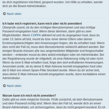
du dich registrieren möchtest, gesperrt wurden. Um Hilfe zu erhalten, wende
dich an die Board-Administration.
Nach oben
Ich habe mich registriert, kann mich aber nicht anmelden!
Überprüfe zuerst, ob du den richtigen Benutzernamen und das richtige
Passwort eingegeben hast. Wenn diese stimmen, dann gibt es zwei
Möglichkeiten. Wenn
COPPA
aktiviert ist und du angegeben hast, dass du
unter 13 Jahre alt bist, musst du bzw. einer deiner Eltern oder deiner
Erziehungsberechtigten den Anweisungen folgen, die du erhalten hast. Wenn
dies nicht der Fall ist, muss dein Benutzerkonto vielleicht aktiviert werden. Bei
einigen Boards müssen alle neu angemeldeten Mitglieder erst freigeschaltet
werden – entweder musst du dies selbst erledigen oder ein Administrator. Bei
der Registrierung wurde dir mitgeteilt, ob eine Aktivierung nötig ist oder nicht.
Wenn du eine E-Mail erhalten hast, folge den dort enthaltenen Anweisungen.
Ansonsten prüfe, ob du deine E-Mail-Adresse korrekt eingegeben hast oder
die E-Mail von einem Spam-Filter blockiert wurde. Wenn du dir sicher bist,
dass deine E-Mail-Adresse korrekt eingegeben wurde, dann kontaktiere einen
Administrator.
Nach oben
Warum kann ich mich nicht anmelden?
Dafür gibt es viele mögliche Gründe. Prüfe zunächst, ob dein Benutzername
und dein Passwort richtig sind. Wenn dies der Fall ist, wende dich an einen
Board-Administrator, um sicherzugehen, dass du nicht gesperrt wurdest. Es ist