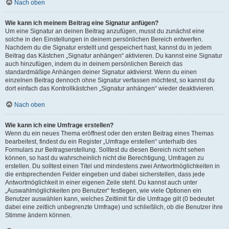
Nach oben
Wie kann ich meinem Beitrag eine Signatur anfügen?
Um eine Signatur an deinen Beitrag anzufügen, musst du zunächst eine
solche in den Einstellungen in deinem persönlichen Bereich entwerfen.
Nachdem du die Signatur erstellt und gespeichert hast, kannst du in jedem
Beitrag das Kästchen „Signatur anhängen“ aktivieren. Du kannst eine Signatur
auch hinzufügen, indem du in deinem persönlichen Bereich das
standardmäßige Anhängen deiner Signatur aktivierst. Wenn du einen
einzelnen Beitrag dennoch ohne Signatur verfassen möchtest, so kannst du
dort einfach das Kontrollkästchen „Signatur anhängen“ wieder deaktivieren.
Nach oben
Wie kann ich eine Umfrage erstellen?
Wenn du ein neues Thema eröffnest oder den ersten Beitrag eines Themas
bearbeitest, findest du ein Register „Umfrage erstellen“ unterhalb des
Formulars zur Beitragserstellung. Solltest du diesen Bereich nicht sehen
können, so hast du wahrscheinlich nicht die Berechtigung, Umfragen zu
erstellen. Du solltest einen Titel und mindestens zwei Antwortmöglichkeiten in
die entsprechenden Felder eingeben und dabei sicherstellen, dass jede
Antwortmöglichkeit in einer eigenen Zeile steht. Du kannst auch unter
„Auswahlmöglichkeiten pro Benutzer“ festlegen, wie viele Optionen ein
Benutzer auswählen kann, welches Zeitlimit für die Umfrage gilt (0 bedeutet
dabei eine zeitlich unbegrenzte Umfrage) und schließlich, ob die Benutzer ihre
Stimme ändern können.