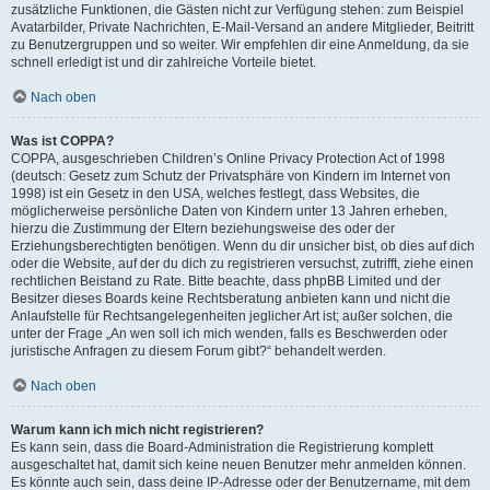
zusätzliche Funktionen, die Gästen nicht zur Verfügung stehen: zum Beispiel
Avatarbilder, Private Nachrichten, E-Mail-Versand an andere Mitglieder, Beitritt
zu Benutzergruppen und so weiter. Wir empfehlen dir eine Anmeldung, da sie
schnell erledigt ist und dir zahlreiche Vorteile bietet.
Nach oben
Was ist COPPA?
COPPA, ausgeschrieben Children’s Online Privacy Protection Act of 1998
(deutsch: Gesetz zum Schutz der Privatsphäre von Kindern im Internet von
1998) ist ein Gesetz in den USA, welches festlegt, dass Websites, die
möglicherweise persönliche Daten von Kindern unter 13 Jahren erheben,
hierzu die Zustimmung der Eltern beziehungsweise des oder der
Erziehungsberechtigten benötigen. Wenn du dir unsicher bist, ob dies auf dich
oder die Website, auf der du dich zu registrieren versuchst, zutrifft, ziehe einen
rechtlichen Beistand zu Rate. Bitte beachte, dass phpBB Limited und der
Besitzer dieses Boards keine Rechtsberatung anbieten kann und nicht die
Anlaufstelle für Rechtsangelegenheiten jeglicher Art ist; außer solchen, die
unter der Frage „An wen soll ich mich wenden, falls es Beschwerden oder
juristische Anfragen zu diesem Forum gibt?“ behandelt werden.
Nach oben
Warum kann ich mich nicht registrieren?
Es kann sein, dass die Board-Administration die Registrierung komplett
ausgeschaltet hat, damit sich keine neuen Benutzer mehr anmelden können.
Es könnte auch sein, dass deine IP-Adresse oder der Benutzername, mit dem