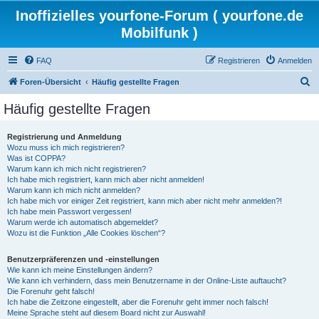
Inoffizielles yourfone-Forum ( yourfone.de
Mobilfunk )
FAQ
Registrieren
Anmelden
S
Foren-Übersicht
Häufig gestellte Fragen
u
Häufig gestellte Fragen
c
h
Registrierung und Anmeldung
Wozu muss ich mich registrieren?
e
Was ist COPPA?
Warum kann ich mich nicht registrieren?
Ich habe mich registriert, kann mich aber nicht anmelden!
Warum kann ich mich nicht anmelden?
Ich habe mich vor einiger Zeit registriert, kann mich aber nicht mehr anmelden?!
Ich habe mein Passwort vergessen!
Warum werde ich automatisch abgemeldet?
Wozu ist die Funktion „Alle Cookies löschen“?
Benutzerpräferenzen und -einstellungen
Wie kann ich meine Einstellungen ändern?
Wie kann ich verhindern, dass mein Benutzername in der Online-Liste auftaucht?
Die Forenuhr geht falsch!
Ich habe die Zeitzone eingestellt, aber die Forenuhr geht immer noch falsch!
Meine Sprache steht auf diesem Board nicht zur Auswahl!