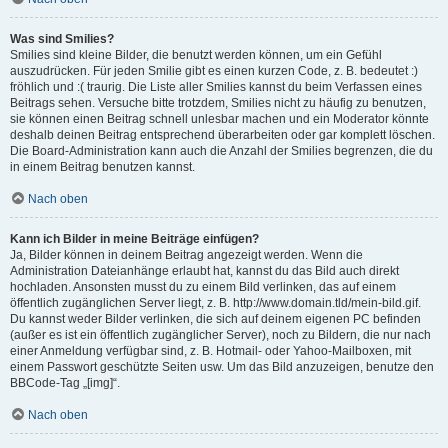
Was sind Smilies?
Smilies sind kleine Bilder, die benutzt werden können, um ein Gefühl
auszudrücken. Für jeden Smilie gibt es einen kurzen Code, z. B. bedeutet :)
fröhlich und :( traurig. Die Liste aller Smilies kannst du beim Verfassen eines
Beitrags sehen. Versuche bitte trotzdem, Smilies nicht zu häufig zu benutzen,
sie können einen Beitrag schnell unlesbar machen und ein Moderator könnte
deshalb deinen Beitrag entsprechend überarbeiten oder gar komplett löschen.
Die Board-Administration kann auch die Anzahl der Smilies begrenzen, die du
in einem Beitrag benutzen kannst.
Nach oben
Kann ich Bilder in meine Beiträge einfügen?
Ja, Bilder können in deinem Beitrag angezeigt werden. Wenn die
Administration Dateianhänge erlaubt hat, kannst du das Bild auch direkt
hochladen. Ansonsten musst du zu einem Bild verlinken, das auf einem
öffentlich zugänglichen Server liegt, z. B. http://www.domain.tld/mein-bild.gif.
Du kannst weder Bilder verlinken, die sich auf deinem eigenen PC befinden
(außer es ist ein öffentlich zugänglicher Server), noch zu Bildern, die nur nach
einer Anmeldung verfügbar sind, z. B. Hotmail- oder Yahoo-Mailboxen, mit
einem Passwort geschützte Seiten usw. Um das Bild anzuzeigen, benutze den
BBCode-Tag „[img]“.
Nach oben