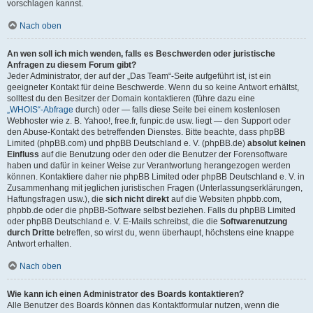
vorschlagen kannst.
Nach oben
An wen soll ich mich wenden, falls es Beschwerden oder juristische
Anfragen zu diesem Forum gibt?
Jeder Administrator, der auf der „Das Team“-Seite aufgeführt ist, ist ein
geeigneter Kontakt für deine Beschwerde. Wenn du so keine Antwort erhältst,
solltest du den Besitzer der Domain kontaktieren (führe dazu eine
„WHOIS“-Abfrage
durch) oder — falls diese Seite bei einem kostenlosen
Webhoster wie z. B. Yahoo!, free.fr, funpic.de usw. liegt — den Support oder
den Abuse-Kontakt des betreffenden Dienstes. Bitte beachte, dass phpBB
Limited (phpBB.com) und phpBB Deutschland e. V. (phpBB.de)
absolut keinen
Einfluss
auf die Benutzung oder den oder die Benutzer der Forensoftware
haben und dafür in keiner Weise zur Verantwortung herangezogen werden
können. Kontaktiere daher nie phpBB Limited oder phpBB Deutschland e. V. in
Zusammenhang mit jeglichen juristischen Fragen (Unterlassungserklärungen,
Haftungsfragen usw.), die
sich nicht direkt
auf die Websiten phpbb.com,
phpbb.de oder die phpBB-Software selbst beziehen. Falls du phpBB Limited
oder phpBB Deutschland e. V. E-Mails schreibst, die die
Softwarenutzung
durch Dritte
betreffen, so wirst du, wenn überhaupt, höchstens eine knappe
Antwort erhalten.
Nach oben
Wie kann ich einen Administrator des Boards kontaktieren?
Alle Benutzer des Boards können das Kontaktformular nutzen, wenn die