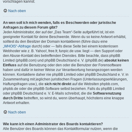
vorschlagen kannst.
Nach oben
An wen soll ich mich wenden, falls es Beschwerden oder juristische
Anfragen zu diesem Forum gibt?
Jeder Administrator, der auf der „Das Team“-Seite aufgeführt ist, ist ein
geeigneter Kontakt für deine Beschwerde. Wenn du so keine Antwort erhältst,
solltest du den Besitzer der Domain kontaktieren (führe dazu eine
„WHOIS“-Abfrage
durch) oder — falls diese Seite bei einem kostenlosen
Webhoster wie z. B. Yahoo!, free.fr, funpic.de usw. liegt — den Support oder
den Abuse-Kontakt des betreffenden Dienstes. Bitte beachte, dass phpBB
Limited (phpBB.com) und phpBB Deutschland e. V. (phpBB.de)
absolut keinen
Einfluss
auf die Benutzung oder den oder die Benutzer der Forensoftware
haben und dafür in keiner Weise zur Verantwortung herangezogen werden
können. Kontaktiere daher nie phpBB Limited oder phpBB Deutschland e. V. in
Zusammenhang mit jeglichen juristischen Fragen (Unterlassungserklärungen,
Haftungsfragen usw.), die
sich nicht direkt
auf die Websiten phpbb.com,
phpbb.de oder die phpBB-Software selbst beziehen. Falls du phpBB Limited
oder phpBB Deutschland e. V. E-Mails schreibst, die die
Softwarenutzung
durch Dritte
betreffen, so wirst du, wenn überhaupt, höchstens eine knappe
Antwort erhalten.
Nach oben
Wie kann ich einen Administrator des Boards kontaktieren?
Alle Benutzer des Boards können das Kontaktformular nutzen, wenn die