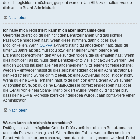
du dich registrieren möchtest, gesperrt wurden. Um Hilfe zu erhalten, wende
dich an die Board-Administration.
Nach oben
Ich habe mich registriert, kann mich aber nicht anmelden!
Überprüfe zuerst, ob du den richtigen Benutzernamen und das richtige
Passwort eingegeben hast. Wenn diese stimmen, dann gibt es zwei
Möglichkeiten. Wenn
COPPA
aktiviert ist und du angegeben hast, dass du
unter 13 Jahre alt bist, musst du bzw. einer deiner Eltern oder deiner
Erziehungsberechtigten den Anweisungen folgen, die du erhalten hast. Wenn
dies nicht der Fall ist, muss dein Benutzerkonto vielleicht aktiviert werden. Bei
einigen Boards müssen alle neu angemeldeten Mitglieder erst freigeschaltet
werden – entweder musst du dies selbst erledigen oder ein Administrator. Bei
der Registrierung wurde dir mitgeteilt, ob eine Aktivierung nötig ist oder nicht.
Wenn du eine E-Mail erhalten hast, folge den dort enthaltenen Anweisungen.
Ansonsten prüfe, ob du deine E-Mail-Adresse korrekt eingegeben hast oder
die E-Mail von einem Spam-Filter blockiert wurde. Wenn du dir sicher bist,
dass deine E-Mail-Adresse korrekt eingegeben wurde, dann kontaktiere einen
Administrator.
Nach oben
Warum kann ich mich nicht anmelden?
Dafür gibt es viele mögliche Gründe. Prüfe zunächst, ob dein Benutzername
und dein Passwort richtig sind. Wenn dies der Fall ist, wende dich an einen
Board-Administrator, um sicherzugehen, dass du nicht gesperrt wurdest. Es ist