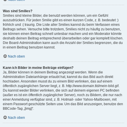
Was sind Smilies?
Smilies sind kleine Bilder, die benutzt werden können, um ein Gefühl
auszudrücken. Für jeden Smilie gibt es einen kurzen Code, z. B. bedeutet :)
fröhlich und :( traurig. Die Liste aller Smilies kannst du beim Verfassen eines
Beitrags sehen. Versuche bitte trotzdem, Smilies nicht zu häufig zu benutzen,
sie können einen Beitrag schnell unlesbar machen und ein Moderator könnte
deshalb deinen Beitrag entsprechend überarbeiten oder gar komplett löschen.
Die Board-Administration kann auch die Anzahl der Smilies begrenzen, die du
in einem Beitrag benutzen kannst.
Nach oben
Kann ich Bilder in meine Beiträge einfügen?
Ja, Bilder können in deinem Beitrag angezeigt werden. Wenn die
Administration Dateianhänge erlaubt hat, kannst du das Bild auch direkt
hochladen. Ansonsten musst du zu einem Bild verlinken, das auf einem
öffentlich zugänglichen Server liegt, z. B. http://www.domain.tld/mein-bild.gif.
Du kannst weder Bilder verlinken, die sich auf deinem eigenen PC befinden
(außer es ist ein öffentlich zugänglicher Server), noch zu Bildern, die nur nach
einer Anmeldung verfügbar sind, z. B. Hotmail- oder Yahoo-Mailboxen, mit
einem Passwort geschützte Seiten usw. Um das Bild anzuzeigen, benutze den
BBCode-Tag „[img]“.
Nach oben