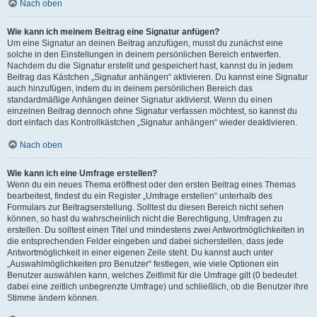
Nach oben
Wie kann ich meinem Beitrag eine Signatur anfügen?
Um eine Signatur an deinen Beitrag anzufügen, musst du zunächst eine
solche in den Einstellungen in deinem persönlichen Bereich entwerfen.
Nachdem du die Signatur erstellt und gespeichert hast, kannst du in jedem
Beitrag das Kästchen „Signatur anhängen“ aktivieren. Du kannst eine Signatur
auch hinzufügen, indem du in deinem persönlichen Bereich das
standardmäßige Anhängen deiner Signatur aktivierst. Wenn du einen
einzelnen Beitrag dennoch ohne Signatur verfassen möchtest, so kannst du
dort einfach das Kontrollkästchen „Signatur anhängen“ wieder deaktivieren.
Nach oben
Wie kann ich eine Umfrage erstellen?
Wenn du ein neues Thema eröffnest oder den ersten Beitrag eines Themas
bearbeitest, findest du ein Register „Umfrage erstellen“ unterhalb des
Formulars zur Beitragserstellung. Solltest du diesen Bereich nicht sehen
können, so hast du wahrscheinlich nicht die Berechtigung, Umfragen zu
erstellen. Du solltest einen Titel und mindestens zwei Antwortmöglichkeiten in
die entsprechenden Felder eingeben und dabei sicherstellen, dass jede
Antwortmöglichkeit in einer eigenen Zeile steht. Du kannst auch unter
„Auswahlmöglichkeiten pro Benutzer“ festlegen, wie viele Optionen ein
Benutzer auswählen kann, welches Zeitlimit für die Umfrage gilt (0 bedeutet
dabei eine zeitlich unbegrenzte Umfrage) und schließlich, ob die Benutzer ihre
Stimme ändern können.