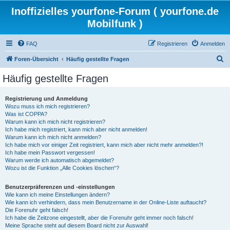
Inoffizielles yourfone-Forum ( yourfone.de
Mobilfunk )
FAQ
Registrieren
Anmelden
S
Foren-Übersicht
Häufig gestellte Fragen
u
Häufig gestellte Fragen
c
h
Registrierung und Anmeldung
Wozu muss ich mich registrieren?
e
Was ist COPPA?
Warum kann ich mich nicht registrieren?
Ich habe mich registriert, kann mich aber nicht anmelden!
Warum kann ich mich nicht anmelden?
Ich habe mich vor einiger Zeit registriert, kann mich aber nicht mehr anmelden?!
Ich habe mein Passwort vergessen!
Warum werde ich automatisch abgemeldet?
Wozu ist die Funktion „Alle Cookies löschen“?
Benutzerpräferenzen und -einstellungen
Wie kann ich meine Einstellungen ändern?
Wie kann ich verhindern, dass mein Benutzername in der Online-Liste auftaucht?
Die Forenuhr geht falsch!
Ich habe die Zeitzone eingestellt, aber die Forenuhr geht immer noch falsch!
Meine Sprache steht auf diesem Board nicht zur Auswahl!