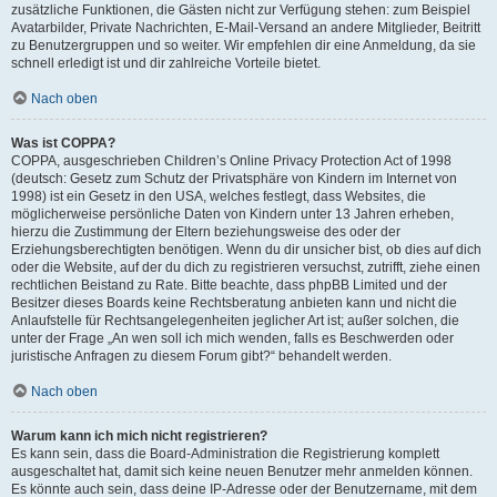
zusätzliche Funktionen, die Gästen nicht zur Verfügung stehen: zum Beispiel
Avatarbilder, Private Nachrichten, E-Mail-Versand an andere Mitglieder, Beitritt
zu Benutzergruppen und so weiter. Wir empfehlen dir eine Anmeldung, da sie
schnell erledigt ist und dir zahlreiche Vorteile bietet.
Nach oben
Was ist COPPA?
COPPA, ausgeschrieben Children’s Online Privacy Protection Act of 1998
(deutsch: Gesetz zum Schutz der Privatsphäre von Kindern im Internet von
1998) ist ein Gesetz in den USA, welches festlegt, dass Websites, die
möglicherweise persönliche Daten von Kindern unter 13 Jahren erheben,
hierzu die Zustimmung der Eltern beziehungsweise des oder der
Erziehungsberechtigten benötigen. Wenn du dir unsicher bist, ob dies auf dich
oder die Website, auf der du dich zu registrieren versuchst, zutrifft, ziehe einen
rechtlichen Beistand zu Rate. Bitte beachte, dass phpBB Limited und der
Besitzer dieses Boards keine Rechtsberatung anbieten kann und nicht die
Anlaufstelle für Rechtsangelegenheiten jeglicher Art ist; außer solchen, die
unter der Frage „An wen soll ich mich wenden, falls es Beschwerden oder
juristische Anfragen zu diesem Forum gibt?“ behandelt werden.
Nach oben
Warum kann ich mich nicht registrieren?
Es kann sein, dass die Board-Administration die Registrierung komplett
ausgeschaltet hat, damit sich keine neuen Benutzer mehr anmelden können.
Es könnte auch sein, dass deine IP-Adresse oder der Benutzername, mit dem