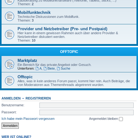
Kaufberatung zu Mobilfunkhardware (Telefonie, Tablets, Sticks, ...)
Themen:
2
Mobilfunktechnik
Technische Diskussionen zum Mobilfunk.
Themen:
3
Provider und Netzbetreiber (Pre- und Postpaid)
Hier kann in einem gewissen Rahmen auch über andere Provider &
Netzbetreiber diskutiert werden.
Themen:
10
OFFTOPIC
Marktplatz
Ein Bereich für das private Angebot oder Gesuch.
Unterforen:
A
,
Biete
,
Suche
Offtopic
Alles, was in kein anderes Forum passt, kommt hier rein. Auch Beiträge, die
von Moderatoren aus Thementhreads abgetrennt wurden.
ANMELDEN
•
REGISTRIEREN
Benutzername:
Passwort:
Ich habe mein Passwort vergessen
Angemeldet bleiben
WER IST ONLINE?