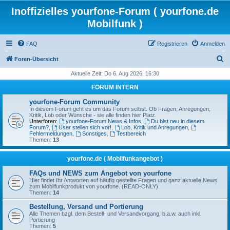
Inoffizielles yourfone-Forum ( yourfone.de
Mobilfunk )
FAQ
Registrieren
Anmelden
S
Foren-Übersicht
u
Aktuelle Zeit: Do 6. Aug 2026, 16:30
c
FORUM INTERN
h
yourfone-Forum Community
e
In diesem Forum geht es um das Forum selbst. Ob Fragen, Anregungen,
Kritik, Lob oder Wünsche - sie alle finden hier Platz.
Unterforen:
yourfone-Forum News & Infos
,
Du bist neu in diesem
Forum?
,
User stellen sich vor!
,
Lob, Kritik und Anregungen
,
Fehlermeldungen
,
Sonstiges
,
Testbereich
Themen:
13
yourfone.de ( Mobilfunkangebot )
FAQs und NEWS zum Angebot von yourfone
Hier findet Ihr Antworten auf häufig gestellte Fragen und ganz aktuelle News
zum Mobilfunkprodukt von yourfone. (READ-ONLY)
Themen:
14
Bestellung, Versand und Portierung
Alle Themen bzgl. dem Bestell- und Versandvorgang, b.a.w. auch inkl.
Portierung
Themen:
5