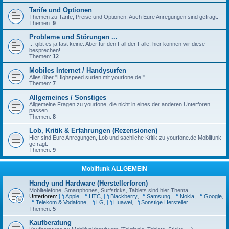
Tarife und Optionen
Themen zu Tarife, Preise und Optionen. Auch Eure Anregungen sind gefragt.
Themen:
9
Probleme und Störungen ...
... gibt es ja fast keine. Aber für den Fall der Fälle: hier können wir diese
besprechen!
Themen:
12
Mobiles Internet / Handysurfen
Alles über "Highspeed surfen mit yourfone.de!"
Themen:
7
Allgemeines / Sonstiges
Allgemeine Fragen zu yourfone, die nicht in eines der anderen Unterforen
passen.
Themen:
8
Lob, Kritik & Erfahrungen (Rezensionen)
Hier sind Eure Anregungen, Lob und sachliche Kritik zu yourfone.de Mobilfunk
gefragt.
Themen:
9
Mobilfunk ALLGEMEIN
Handy und Hardware (Herstellerforen)
Mobiltelefone, Smartphones, Surfsticks, Tablets sind hier Thema
Unterforen:
Apple
,
HTC
,
Blackberry
,
Samsung
,
Nokia
,
Google
,
Telekom & Vodafone
,
LG
,
Huawei
,
Sonstige Hersteller
Themen:
5
Kaufberatung