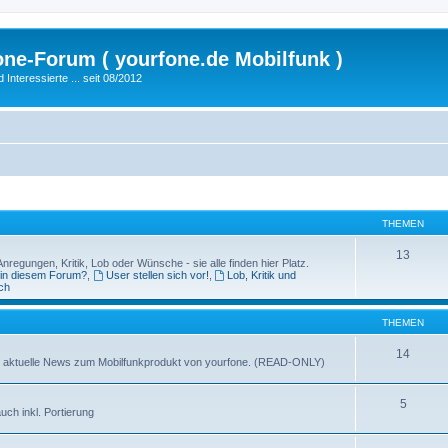
fone-Forum ( yourfone.de Mobilfunk )
nteressierte ... seit 08/2012
THEMEN
13
egungen, Kritik, Lob oder Wünsche - sie alle finden hier Platz.
 in diesem Forum?
,
User stellen sich vor!
,
Lob, Kritik und
ch
THEMEN
14
ganz aktuelle News zum Mobilfunkprodukt von yourfone. (READ-ONLY)
5
uch inkl. Portierung