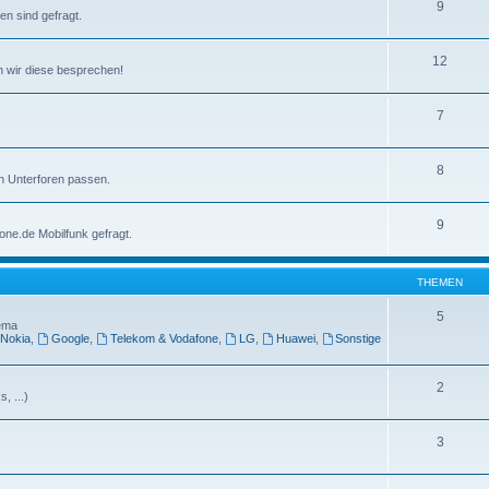
9
n sind gefragt.
12
nen wir diese besprechen!
7
8
en Unterforen passen.
9
one.de Mobilfunk gefragt.
THEMEN
5
hema
Nokia
,
Google
,
Telekom & Vodafone
,
LG
,
Huawei
,
Sonstige
2
, ...)
3