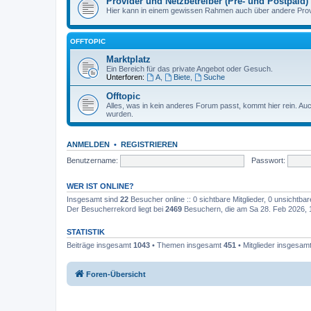
Provider und Netzbetreiber (Pre- und Postpaid)
Hier kann in einem gewissen Rahmen auch über andere Provi
OFFTOPIC
Marktplatz
Ein Bereich für das private Angebot oder Gesuch.
Unterforen:
A
,
Biete
,
Suche
Offtopic
Alles, was in kein anderes Forum passt, kommt hier rein. A
wurden.
ANMELDEN
•
REGISTRIEREN
Benutzername:
Passwort:
WER IST ONLINE?
Insgesamt sind
22
Besucher online :: 0 sichtbare Mitglieder, 0 unsichtba
Der Besucherrekord liegt bei
2469
Besuchern, die am Sa 28. Feb 2026, 12
STATISTIK
Beiträge insgesamt
1043
• Themen insgesamt
451
• Mitglieder insgesam
Foren-Übersicht