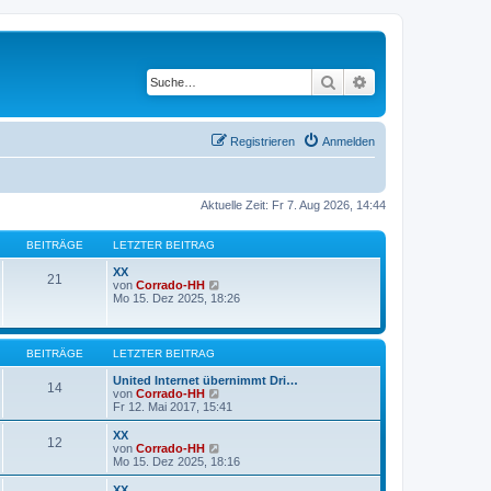
Suche
Erweiterte Suche
Registrieren
Anmelden
Aktuelle Zeit: Fr 7. Aug 2026, 14:44
BEITRÄGE
LETZTER BEITRAG
XX
21
N
von
Corrado-HH
e
Mo 15. Dez 2025, 18:26
u
e
s
t
BEITRÄGE
LETZTER BEITRAG
e
r
United Internet übernimmt Dri…
14
B
N
von
Corrado-HH
e
e
Fr 12. Mai 2017, 15:41
i
u
t
e
XX
12
r
s
N
von
Corrado-HH
a
t
e
Mo 15. Dez 2025, 18:16
g
e
u
r
e
XX