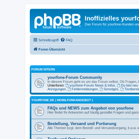
Inoffizielles your
Das Forum für yourfone-Kunden und I
Schnellzugriff
FAQ
Foren-Übersicht
FORUM INTERN
yourfone-Forum Community
In diesem Forum geht es um das Forum selbst. Ob Fragen, Anr
Unterforen:
yourfone-Forum News & Infos
,
Du bist neu
Anregungen
,
Fehlermeldungen
,
Sonstiges
,
Testberei
YOURFONE.DE ( MOBILFUNKANGEBOT )
FAQs und NEWS zum Angebot von yourfone
Hier findet Ihr Antworten auf häufig gestellte Fragen und 
Bestellung, Versand und Portierung
Alle Themen bzgl. dem Bestell- und Versandvorgang, b.a.w. a