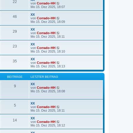
22
B
s
N
von
Corrado-HH
e
t
e
Mo 15. Dez 2025, 18:07
i
e
u
t
r
e
XX
r
46
B
s
N
von
Corrado-HH
a
e
t
e
Mo 15. Dez 2025, 18:09
g
i
e
u
t
r
e
XX
r
29
B
s
N
von
Corrado-HH
a
e
t
e
Mo 15. Dez 2025, 18:11
g
i
e
u
t
r
e
XX
r
23
B
s
N
von
Corrado-HH
a
e
t
e
Mo 15. Dez 2025, 18:10
g
i
e
u
t
r
e
XX
r
35
B
s
N
von
Corrado-HH
a
e
t
e
Mo 15. Dez 2025, 18:13
g
i
e
u
t
r
e
r
B
s
BEITRÄGE
LETZTER BEITRAG
a
e
t
g
i
e
XX
9
t
r
N
von
Corrado-HH
r
B
e
Mo 15. Dez 2025, 18:08
a
e
u
g
i
e
t
s
XX
5
r
t
N
von
Corrado-HH
a
e
e
Mo 15. Dez 2025, 18:11
g
r
u
B
e
XX
e
14
s
N
von
Corrado-HH
i
t
e
Mo 15. Dez 2025, 18:12
t
e
u
r
r
e