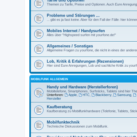
Tarife und Optionen
Themen zu Tarife, Preise und Optionen. Auch Eure Anregunge
Probleme und Störungen ...
... gibt es ja fast keine. Aber für den Fall der Fälle: hier kön
Mobiles Internet / Handysurfen
Alles über "Highspeed surfen mit yourfone.de!"
Allgemeines / Sonstiges
Allgemeine Fragen zu yourfone, die nicht in eines der ander
Lob, Kritik & Erfahrungen (Rezensionen)
Hier sind Eure Anregungen, Lob und sachliche Kritik zu yourf
MOBILFUNK ALLGEMEIN
Handy und Hardware (Herstellerforen)
Mobiltelefone, Smartphones, Surfsticks, Tablets sind hier T
Unterforen:
Apple
,
HTC
,
Blackberry
,
Samsung
,
Hersteller
Kaufberatung
Kaufberatung zu Mobilfunkhardware (Telefonie, Tablets, Sticks
Mobilfunktechnik
Technische Diskussionen zum Mobilfunk.