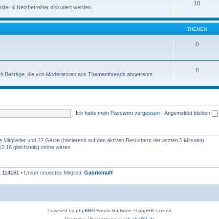
10
der & Netzbetreiber diskutiert werden.
THEMEN
0
0
uch Beiträge, die von Moderatoren aus Thementhreads abgetrennt
Ich habe mein Passwort vergessen
|
Angemeldet bleiben
re Mitglieder und 22 Gäste (basierend auf den aktiven Besuchern der letzten 5 Minuten)
:16 gleichzeitig online waren.
t
114161
• Unser neuestes Mitglied:
Gabrielraiff
Powered by
phpBB
® Forum Software © phpBB Limited