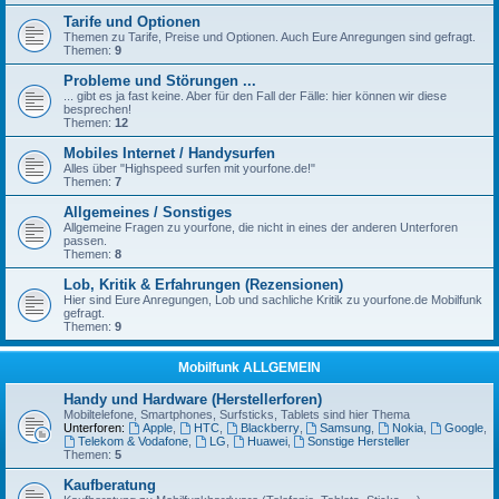
Tarife und Optionen
Themen zu Tarife, Preise und Optionen. Auch Eure Anregungen sind gefragt.
Themen:
9
Probleme und Störungen ...
... gibt es ja fast keine. Aber für den Fall der Fälle: hier können wir diese
besprechen!
Themen:
12
Mobiles Internet / Handysurfen
Alles über "Highspeed surfen mit yourfone.de!"
Themen:
7
Allgemeines / Sonstiges
Allgemeine Fragen zu yourfone, die nicht in eines der anderen Unterforen
passen.
Themen:
8
Lob, Kritik & Erfahrungen (Rezensionen)
Hier sind Eure Anregungen, Lob und sachliche Kritik zu yourfone.de Mobilfunk
gefragt.
Themen:
9
Mobilfunk ALLGEMEIN
Handy und Hardware (Herstellerforen)
Mobiltelefone, Smartphones, Surfsticks, Tablets sind hier Thema
Unterforen:
Apple
,
HTC
,
Blackberry
,
Samsung
,
Nokia
,
Google
,
Telekom & Vodafone
,
LG
,
Huawei
,
Sonstige Hersteller
Themen:
5
Kaufberatung