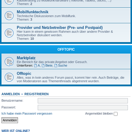
Kaufberatung zu Mobilfunkhardware (Telefonie, Tablets, Sticks, ...)
Themen:
2
Mobilfunktechnik
Technische Diskussionen zum Mobilfunk.
Themen:
3
Provider und Netzbetreiber (Pre- und Postpaid)
Hier kann in einem gewissen Rahmen auch über andere Provider &
Netzbetreiber diskutiert werden.
Themen:
10
OFFTOPIC
Marktplatz
Ein Bereich für das private Angebot oder Gesuch.
Unterforen:
A
,
Biete
,
Suche
Offtopic
Alles, was in kein anderes Forum passt, kommt hier rein. Auch Beiträge, die
von Moderatoren aus Thementhreads abgetrennt wurden.
ANMELDEN
•
REGISTRIEREN
Benutzername:
Passwort:
Ich habe mein Passwort vergessen
Angemeldet bleiben
WER IST ONLINE?