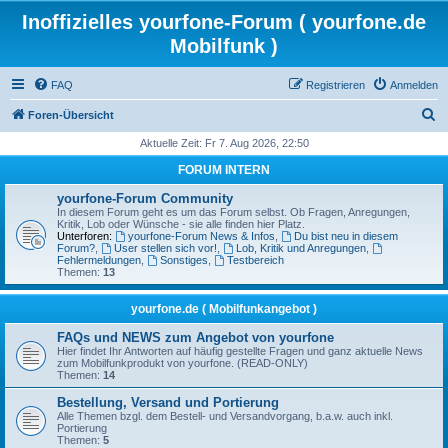
Inoffizielles yourfone-Forum ( yourfone.de
Mobilfunk )
FAQ
Registrieren
Anmelden
S
Foren-Übersicht
u
Aktuelle Zeit: Fr 7. Aug 2026, 22:50
c
FORUM INTERN
h
yourfone-Forum Community
e
In diesem Forum geht es um das Forum selbst. Ob Fragen, Anregungen,
Kritik, Lob oder Wünsche - sie alle finden hier Platz.
Unterforen:
yourfone-Forum News & Infos
,
Du bist neu in diesem
Forum?
,
User stellen sich vor!
,
Lob, Kritik und Anregungen
,
Fehlermeldungen
,
Sonstiges
,
Testbereich
Themen:
13
yourfone.de ( Mobilfunkangebot )
FAQs und NEWS zum Angebot von yourfone
Hier findet Ihr Antworten auf häufig gestellte Fragen und ganz aktuelle News
zum Mobilfunkprodukt von yourfone. (READ-ONLY)
Themen:
14
Bestellung, Versand und Portierung
Alle Themen bzgl. dem Bestell- und Versandvorgang, b.a.w. auch inkl.
Portierung
Themen:
5