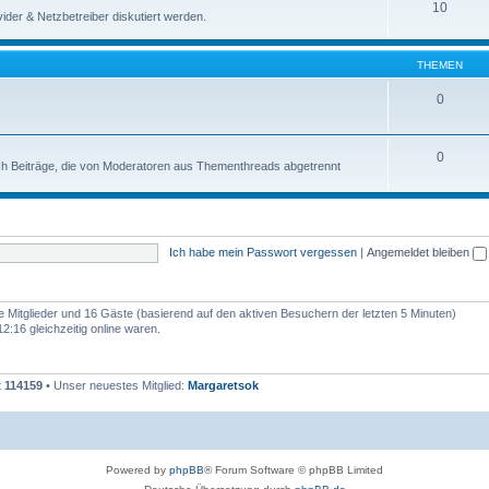
10
der & Netzbetreiber diskutiert werden.
THEMEN
0
0
uch Beiträge, die von Moderatoren aus Thementhreads abgetrennt
Ich habe mein Passwort vergessen
|
Angemeldet bleiben
re Mitglieder und 16 Gäste (basierend auf den aktiven Besuchern der letzten 5 Minuten)
:16 gleichzeitig online waren.
t
114159
• Unser neuestes Mitglied:
Margaretsok
Powered by
phpBB
® Forum Software © phpBB Limited