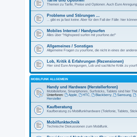
Tarife und Optionen
Themen zu Tarife, Preise und Optionen. Auch Eure Anregunge
Probleme und Störungen ...
... gibt es ja fast keine. Aber für den Fall der Fälle: hier kön
Mobiles Internet / Handysurfen
Alles über "Highspeed surfen mit yourfone.de!"
Allgemeines / Sonstiges
Allgemeine Fragen zu yourfone, die nicht in eines der ander
Lob, Kritik & Erfahrungen (Rezensionen)
Hier sind Eure Anregungen, Lob und sachliche Kritik zu yourf
MOBILFUNK ALLGEMEIN
Handy und Hardware (Herstellerforen)
Mobiltelefone, Smartphones, Surfsticks, Tablets sind hier T
Unterforen:
Apple
,
HTC
,
Blackberry
,
Samsung
,
Hersteller
Kaufberatung
Kaufberatung zu Mobilfunkhardware (Telefonie, Tablets, Sticks
Mobilfunktechnik
Technische Diskussionen zum Mobilfunk.