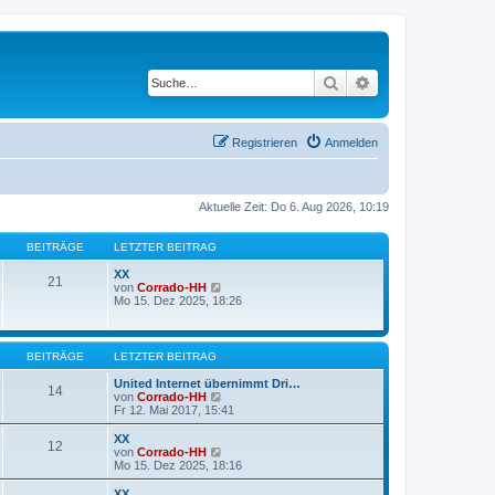
Suche
Erweiterte Suche
Registrieren
Anmelden
Aktuelle Zeit: Do 6. Aug 2026, 10:19
BEITRÄGE
LETZTER BEITRAG
XX
21
N
von
Corrado-HH
e
Mo 15. Dez 2025, 18:26
u
e
s
t
BEITRÄGE
LETZTER BEITRAG
e
r
United Internet übernimmt Dri…
14
B
N
von
Corrado-HH
e
e
Fr 12. Mai 2017, 15:41
i
u
t
e
XX
12
r
s
N
von
Corrado-HH
a
t
e
Mo 15. Dez 2025, 18:16
g
e
u
r
e
XX