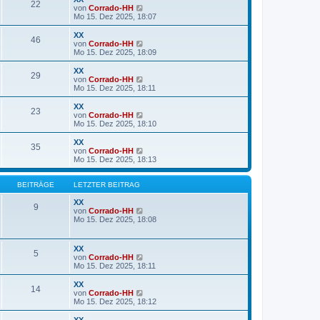
22
B
s
N
von
Corrado-HH
e
t
e
Mo 15. Dez 2025, 18:07
i
e
u
t
r
e
XX
r
46
B
s
N
von
Corrado-HH
a
e
t
e
Mo 15. Dez 2025, 18:09
g
i
e
u
t
r
e
XX
r
29
B
s
N
von
Corrado-HH
a
e
t
e
Mo 15. Dez 2025, 18:11
g
i
e
u
t
r
e
XX
r
23
B
s
N
von
Corrado-HH
a
e
t
e
Mo 15. Dez 2025, 18:10
g
i
e
u
t
r
e
XX
r
35
B
s
N
von
Corrado-HH
a
e
t
e
Mo 15. Dez 2025, 18:13
g
i
e
u
t
r
e
r
B
s
BEITRÄGE
LETZTER BEITRAG
a
e
t
g
i
e
XX
9
t
r
N
von
Corrado-HH
r
B
e
Mo 15. Dez 2025, 18:08
a
e
u
g
i
e
t
s
XX
5
r
t
N
von
Corrado-HH
a
e
e
Mo 15. Dez 2025, 18:11
g
r
u
B
e
XX
e
14
s
N
von
Corrado-HH
i
t
e
Mo 15. Dez 2025, 18:12
t
e
u
r
r
e