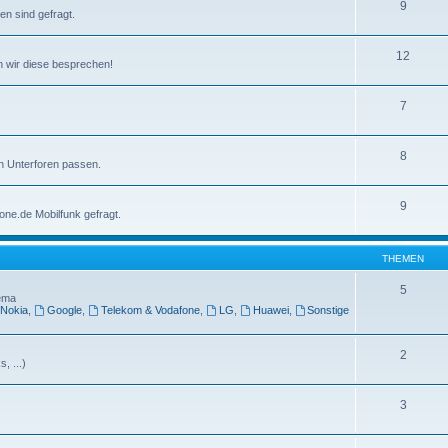
9
n sind gefragt.
12
nen wir diese besprechen!
7
8
en Unterforen passen.
9
one.de Mobilfunk gefragt.
THEMEN
5
hema
Nokia
,
Google
,
Telekom & Vodafone
,
LG
,
Huawei
,
Sonstige
2
, ...)
3