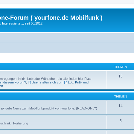
fone-Forum ( yourfone.de Mobilfunk )
nteressierte ... seit 08/2012
THEMEN
13
egungen, Kritik, Lob oder Wünsche - sie alle finden hier Platz.
 in diesem Forum?
,
User stellen sich vor!
,
Lob, Kritik und
ch
THEMEN
14
ganz aktuelle News zum Mobilfunkprodukt von yourfone. (READ-ONLY)
5
uch inkl. Portierung