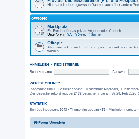
Provider und Netzbetreiber (Pre- und Postpaid)
Hier kann in einem gewissen Rahmen auch über andere Provi
OFFTOPIC
Marktplatz
Ein Bereich für das private Angebot oder Gesuch.
Unterforen:
A
,
Biete
,
Suche
Offtopic
Alles, was in kein anderes Forum passt, kommt hier rein. A
wurden.
ANMELDEN
•
REGISTRIEREN
Benutzername:
Passwort:
WER IST ONLINE?
Insgesamt sind
16
Besucher online :: 0 sichtbare Mitglieder, 0 unsichtba
Der Besucherrekord liegt bei
2469
Besuchern, die am Sa 28. Feb 2026, 12
STATISTIK
Beiträge insgesamt
1043
• Themen insgesamt
451
• Mitglieder insgesam
Foren-Übersicht