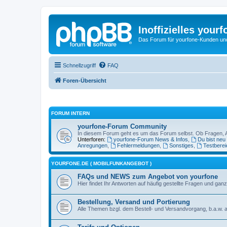
Inoffizielles your
Das Forum für yourfone-Kunden und I
Schnellzugriff
FAQ
Foren-Übersicht
FORUM INTERN
yourfone-Forum Community
In diesem Forum geht es um das Forum selbst. Ob Fragen, Anr
Unterforen:
yourfone-Forum News & Infos
,
Du bist neu
Anregungen
,
Fehlermeldungen
,
Sonstiges
,
Testberei
YOURFONE.DE ( MOBILFUNKANGEBOT )
FAQs und NEWS zum Angebot von yourfone
Hier findet Ihr Antworten auf häufig gestellte Fragen und 
Bestellung, Versand und Portierung
Alle Themen bzgl. dem Bestell- und Versandvorgang, b.a.w. a