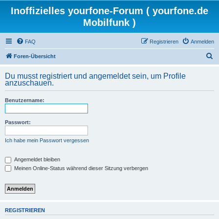
Inoffizielles yourfone-Forum ( yourfone.de
Mobilfunk )
FAQ
Registrieren
Anmelden
S
Foren-Übersicht
u
Du musst registriert und angemeldet sein, um Profile
c
anzuschauen.
h
Benutzername:
e
Passwort:
Ich habe mein Passwort vergessen
Angemeldet bleiben
Meinen Online-Status während dieser Sitzung verbergen
REGISTRIEREN