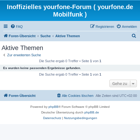
Inoffizielles yourfone-Forum ( yourfone.de
Mobilfunk )
FAQ
Registrieren
Anmelden
S
Foren-Übersicht
Suche
Aktive Themen
u
Aktive Themen
c
Zur erweiterten Suche
h
Die Suche ergab 0 Treffer • Seite
1
von
1
e
Es wurden keine passenden Ergebnisse gefunden.
Die Suche ergab 0 Treffer • Seite
1
von
1
Gehe zu
Foren-Übersicht
Alle Cookies löschen
Alle Zeiten sind
UTC+02:00
Powered by
phpBB
® Forum Software © phpBB Limited
Deutsche Übersetzung durch
phpBB.de
Datenschutz
|
Nutzungsbedingungen