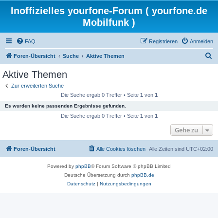
Inoffizielles yourfone-Forum ( yourfone.de
Mobilfunk )
FAQ
Registrieren
Anmelden
S
Foren-Übersicht
Suche
Aktive Themen
u
Aktive Themen
c
Zur erweiterten Suche
h
Die Suche ergab 0 Treffer • Seite
1
von
1
e
Es wurden keine passenden Ergebnisse gefunden.
Die Suche ergab 0 Treffer • Seite
1
von
1
Gehe zu
Foren-Übersicht
Alle Cookies löschen
Alle Zeiten sind
UTC+02:00
Powered by
phpBB
® Forum Software © phpBB Limited
Deutsche Übersetzung durch
phpBB.de
Datenschutz
|
Nutzungsbedingungen