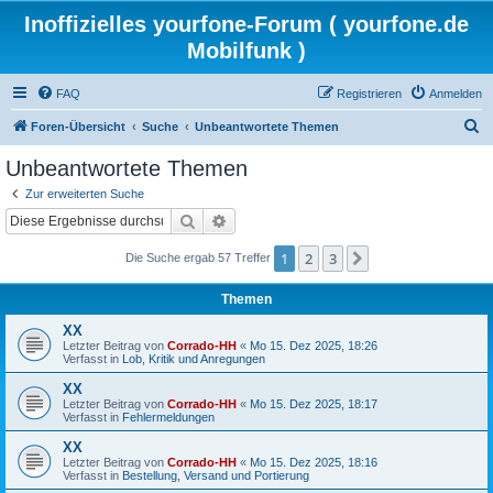
Inoffizielles yourfone-Forum ( yourfone.de
Mobilfunk )
FAQ
Registrieren
Anmelden
S
Foren-Übersicht
Suche
Unbeantwortete Themen
u
Unbeantwortete Themen
c
Zur erweiterten Suche
h
Suche
Erweiterte Suche
e
1
2
3
Nächste
Die Suche ergab 57 Treffer
Themen
XX
Letzter Beitrag von
Corrado-HH
«
Mo 15. Dez 2025, 18:26
Verfasst in
Lob, Kritik und Anregungen
XX
Letzter Beitrag von
Corrado-HH
«
Mo 15. Dez 2025, 18:17
Verfasst in
Fehlermeldungen
XX
Letzter Beitrag von
Corrado-HH
«
Mo 15. Dez 2025, 18:16
Verfasst in
Bestellung, Versand und Portierung