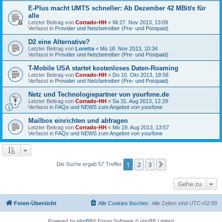
E-Plus macht UMTS schneller: Ab Dezember 42 MBit/s für
alle
Letzter Beitrag von
Corrado-HH
«
Mi 27. Nov 2013, 13:09
Verfasst in
Provider und Netzbetreiber (Pre- und Postpaid)
D2 eine Alternative?
Letzter Beitrag von
Loretta
«
Mo 18. Nov 2013, 10:34
Verfasst in
Provider und Netzbetreiber (Pre- und Postpaid)
T-Mobile USA startet kostenloses Daten-Roaming
Letzter Beitrag von
Corrado-HH
«
Do 10. Okt 2013, 18:58
Verfasst in
Provider und Netzbetreiber (Pre- und Postpaid)
Netz und Technologiepartner von yourfone.de
Letzter Beitrag von
Corrado-HH
«
Sa 31. Aug 2013, 12:29
Verfasst in
FAQs und NEWS zum Angebot von yourfone
Mailbox einrichten und abfragen
Letzter Beitrag von
Corrado-HH
«
Mo 19. Aug 2013, 13:57
Verfasst in
FAQs und NEWS zum Angebot von yourfone
1
2
3
Nächste
Die Suche ergab 57 Treffer
Gehe zu
Foren-Übersicht
Alle Cookies löschen
Alle Zeiten sind
UTC+02:00
Powered by
phpBB
® Forum Software © phpBB Limited