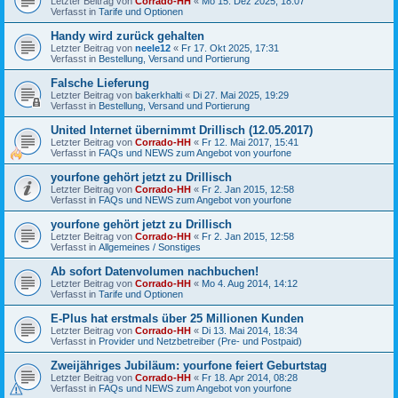
Letzter Beitrag von
Corrado-HH
«
Mo 15. Dez 2025, 18:07
Verfasst in
Tarife und Optionen
Handy wird zurück gehalten
Letzter Beitrag von
neele12
«
Fr 17. Okt 2025, 17:31
Verfasst in
Bestellung, Versand und Portierung
Falsche Lieferung
Letzter Beitrag von
bakerkhalti
«
Di 27. Mai 2025, 19:29
Verfasst in
Bestellung, Versand und Portierung
United Internet übernimmt Drillisch (12.05.2017)
Letzter Beitrag von
Corrado-HH
«
Fr 12. Mai 2017, 15:41
Verfasst in
FAQs und NEWS zum Angebot von yourfone
yourfone gehört jetzt zu Drillisch
Letzter Beitrag von
Corrado-HH
«
Fr 2. Jan 2015, 12:58
Verfasst in
FAQs und NEWS zum Angebot von yourfone
yourfone gehört jetzt zu Drillisch
Letzter Beitrag von
Corrado-HH
«
Fr 2. Jan 2015, 12:58
Verfasst in
Allgemeines / Sonstiges
Ab sofort Datenvolumen nachbuchen!
Letzter Beitrag von
Corrado-HH
«
Mo 4. Aug 2014, 14:12
Verfasst in
Tarife und Optionen
E-Plus hat erstmals über 25 Millionen Kunden
Letzter Beitrag von
Corrado-HH
«
Di 13. Mai 2014, 18:34
Verfasst in
Provider und Netzbetreiber (Pre- und Postpaid)
Zweijähriges Jubiläum: yourfone feiert Geburtstag
Letzter Beitrag von
Corrado-HH
«
Fr 18. Apr 2014, 08:28
Verfasst in
FAQs und NEWS zum Angebot von yourfone