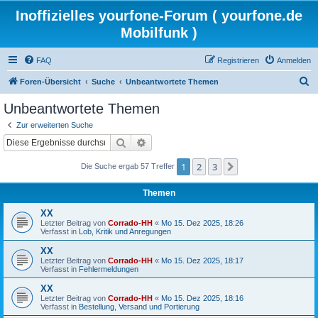
Inoffizielles yourfone-Forum ( yourfone.de
Mobilfunk )
FAQ
Registrieren
Anmelden
S
Foren-Übersicht
Suche
Unbeantwortete Themen
u
Unbeantwortete Themen
c
Zur erweiterten Suche
h
Suche
Erweiterte Suche
e
1
2
3
Nächste
Die Suche ergab 57 Treffer
Themen
XX
Letzter Beitrag von
Corrado-HH
«
Mo 15. Dez 2025, 18:26
Verfasst in
Lob, Kritik und Anregungen
XX
Letzter Beitrag von
Corrado-HH
«
Mo 15. Dez 2025, 18:17
Verfasst in
Fehlermeldungen
XX
Letzter Beitrag von
Corrado-HH
«
Mo 15. Dez 2025, 18:16
Verfasst in
Bestellung, Versand und Portierung