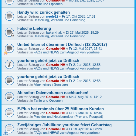
Letzter Beitrag von
Corrado-HH
«
Mo 15. Dez 2025, 18:07
Verfasst in
Tarife und Optionen
Handy wird zurück gehalten
Letzter Beitrag von
neele12
«
Fr 17. Okt 2025, 17:31
Verfasst in
Bestellung, Versand und Portierung
Falsche Lieferung
Letzter Beitrag von
bakerkhalti
«
Di 27. Mai 2025, 19:29
Verfasst in
Bestellung, Versand und Portierung
United Internet übernimmt Drillisch (12.05.2017)
Letzter Beitrag von
Corrado-HH
«
Fr 12. Mai 2017, 15:41
Verfasst in
FAQs und NEWS zum Angebot von yourfone
yourfone gehört jetzt zu Drillisch
Letzter Beitrag von
Corrado-HH
«
Fr 2. Jan 2015, 12:58
Verfasst in
FAQs und NEWS zum Angebot von yourfone
yourfone gehört jetzt zu Drillisch
Letzter Beitrag von
Corrado-HH
«
Fr 2. Jan 2015, 12:58
Verfasst in
Allgemeines / Sonstiges
Ab sofort Datenvolumen nachbuchen!
Letzter Beitrag von
Corrado-HH
«
Mo 4. Aug 2014, 14:12
Verfasst in
Tarife und Optionen
E-Plus hat erstmals über 25 Millionen Kunden
Letzter Beitrag von
Corrado-HH
«
Di 13. Mai 2014, 18:34
Verfasst in
Provider und Netzbetreiber (Pre- und Postpaid)
Zweijähriges Jubiläum: yourfone feiert Geburtstag
Letzter Beitrag von
Corrado-HH
«
Fr 18. Apr 2014, 08:28
Verfasst in
FAQs und NEWS zum Angebot von yourfone