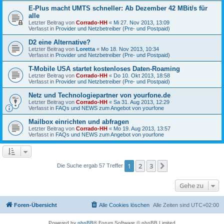
E-Plus macht UMTS schneller: Ab Dezember 42 MBit/s für
alle
Letzter Beitrag von
Corrado-HH
«
Mi 27. Nov 2013, 13:09
Verfasst in
Provider und Netzbetreiber (Pre- und Postpaid)
D2 eine Alternative?
Letzter Beitrag von
Loretta
«
Mo 18. Nov 2013, 10:34
Verfasst in
Provider und Netzbetreiber (Pre- und Postpaid)
T-Mobile USA startet kostenloses Daten-Roaming
Letzter Beitrag von
Corrado-HH
«
Do 10. Okt 2013, 18:58
Verfasst in
Provider und Netzbetreiber (Pre- und Postpaid)
Netz und Technologiepartner von yourfone.de
Letzter Beitrag von
Corrado-HH
«
Sa 31. Aug 2013, 12:29
Verfasst in
FAQs und NEWS zum Angebot von yourfone
Mailbox einrichten und abfragen
Letzter Beitrag von
Corrado-HH
«
Mo 19. Aug 2013, 13:57
Verfasst in
FAQs und NEWS zum Angebot von yourfone
1
2
3
Nächste
Die Suche ergab 57 Treffer
Gehe zu
Foren-Übersicht
Alle Cookies löschen
Alle Zeiten sind
UTC+02:00
Powered by
phpBB
® Forum Software © phpBB Limited