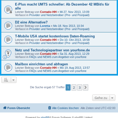
E-Plus macht UMTS schneller: Ab Dezember 42 MBit/s für
alle
Letzter Beitrag von
Corrado-HH
«
Mi 27. Nov 2013, 13:09
Verfasst in
Provider und Netzbetreiber (Pre- und Postpaid)
D2 eine Alternative?
Letzter Beitrag von
Loretta
«
Mo 18. Nov 2013, 10:34
Verfasst in
Provider und Netzbetreiber (Pre- und Postpaid)
T-Mobile USA startet kostenloses Daten-Roaming
Letzter Beitrag von
Corrado-HH
«
Do 10. Okt 2013, 18:58
Verfasst in
Provider und Netzbetreiber (Pre- und Postpaid)
Netz und Technologiepartner von yourfone.de
Letzter Beitrag von
Corrado-HH
«
Sa 31. Aug 2013, 12:29
Verfasst in
FAQs und NEWS zum Angebot von yourfone
Mailbox einrichten und abfragen
Letzter Beitrag von
Corrado-HH
«
Mo 19. Aug 2013, 13:57
Verfasst in
FAQs und NEWS zum Angebot von yourfone
1
2
3
Nächste
Die Suche ergab 57 Treffer
Gehe zu
Foren-Übersicht
Alle Cookies löschen
Alle Zeiten sind
UTC+02:00
Powered by
phpBB
® Forum Software © phpBB Limited