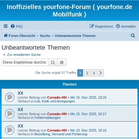
Inoffizielles yourfone-Forum ( yourfone.de
Mobilfunk )
FAQ
Registrieren
Anmelden
S
Foren-Übersicht
Suche
Unbeantwortete Themen
u
Unbeantwortete Themen
c
Zur erweiterten Suche
h
Suche
Erweiterte Suche
e
1
2
3
Nächste
Die Suche ergab 57 Treffer
Themen
XX
Letzter Beitrag von
Corrado-HH
«
Mo 15. Dez 2025, 18:26
Verfasst in
Lob, Kritik und Anregungen
XX
Letzter Beitrag von
Corrado-HH
«
Mo 15. Dez 2025, 18:17
Verfasst in
Fehlermeldungen
XX
Letzter Beitrag von
Corrado-HH
«
Mo 15. Dez 2025, 18:16
Verfasst in
Bestellung, Versand und Portierung