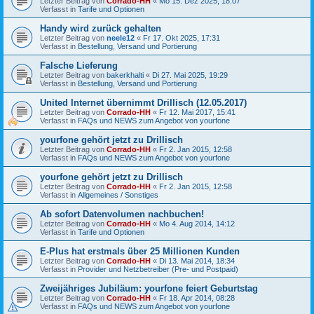
Letzter Beitrag von
Corrado-HH
«
Mo 15. Dez 2025, 18:07
Verfasst in
Tarife und Optionen
Handy wird zurück gehalten
Letzter Beitrag von
neele12
«
Fr 17. Okt 2025, 17:31
Verfasst in
Bestellung, Versand und Portierung
Falsche Lieferung
Letzter Beitrag von
bakerkhalti
«
Di 27. Mai 2025, 19:29
Verfasst in
Bestellung, Versand und Portierung
United Internet übernimmt Drillisch (12.05.2017)
Letzter Beitrag von
Corrado-HH
«
Fr 12. Mai 2017, 15:41
Verfasst in
FAQs und NEWS zum Angebot von yourfone
yourfone gehört jetzt zu Drillisch
Letzter Beitrag von
Corrado-HH
«
Fr 2. Jan 2015, 12:58
Verfasst in
FAQs und NEWS zum Angebot von yourfone
yourfone gehört jetzt zu Drillisch
Letzter Beitrag von
Corrado-HH
«
Fr 2. Jan 2015, 12:58
Verfasst in
Allgemeines / Sonstiges
Ab sofort Datenvolumen nachbuchen!
Letzter Beitrag von
Corrado-HH
«
Mo 4. Aug 2014, 14:12
Verfasst in
Tarife und Optionen
E-Plus hat erstmals über 25 Millionen Kunden
Letzter Beitrag von
Corrado-HH
«
Di 13. Mai 2014, 18:34
Verfasst in
Provider und Netzbetreiber (Pre- und Postpaid)
Zweijähriges Jubiläum: yourfone feiert Geburtstag
Letzter Beitrag von
Corrado-HH
«
Fr 18. Apr 2014, 08:28
Verfasst in
FAQs und NEWS zum Angebot von yourfone