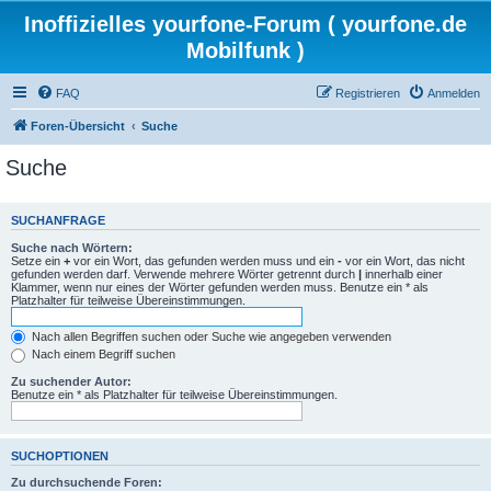
Inoffizielles yourfone-Forum ( yourfone.de
Mobilfunk )
FAQ
Registrieren
Anmelden
Foren-Übersicht
Suche
Suche
SUCHANFRAGE
Suche nach Wörtern:
Setze ein
+
vor ein Wort, das gefunden werden muss und ein
-
vor ein Wort, das nicht
gefunden werden darf. Verwende mehrere Wörter getrennt durch
|
innerhalb einer
Klammer, wenn nur eines der Wörter gefunden werden muss. Benutze ein * als
Platzhalter für teilweise Übereinstimmungen.
Nach allen Begriffen suchen oder Suche wie angegeben verwenden
Nach einem Begriff suchen
Zu suchender Autor:
Benutze ein * als Platzhalter für teilweise Übereinstimmungen.
SUCHOPTIONEN
Zu durchsuchende Foren: