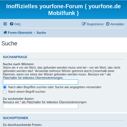
Inoffizielles yourfone-Forum ( yourfone.de
Mobilfunk )
FAQ
Registrieren
Anmelden
Foren-Übersicht
Suche
Suche
SUCHANFRAGE
Suche nach Wörtern:
Setze ein
+
vor ein Wort, das gefunden werden muss und ein
-
vor ein Wort, das nicht
gefunden werden darf. Verwende mehrere Wörter getrennt durch
|
innerhalb einer
Klammer, wenn nur eines der Wörter gefunden werden muss. Benutze ein * als
Platzhalter für teilweise Übereinstimmungen.
Nach allen Begriffen suchen oder Suche wie angegeben verwenden
Nach einem Begriff suchen
Zu suchender Autor:
Benutze ein * als Platzhalter für teilweise Übereinstimmungen.
SUCHOPTIONEN
Zu durchsuchende Foren: