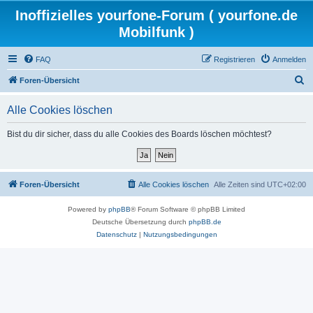
Inoffizielles yourfone-Forum ( yourfone.de
Mobilfunk )
FAQ
Registrieren
Anmelden
S
Foren-Übersicht
u
Alle Cookies löschen
c
h
Bist du dir sicher, dass du alle Cookies des Boards löschen möchtest?
e
Foren-Übersicht
Alle Cookies löschen
Alle Zeiten sind
UTC+02:00
Powered by
phpBB
® Forum Software © phpBB Limited
Deutsche Übersetzung durch
phpBB.de
Datenschutz
|
Nutzungsbedingungen