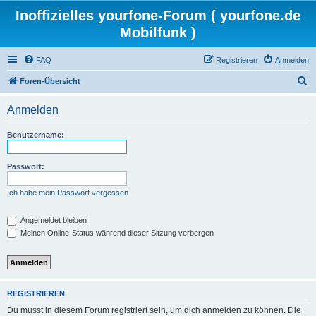
Inoffizielles yourfone-Forum ( yourfone.de
Mobilfunk )
FAQ
Registrieren
Anmelden
S
Foren-Übersicht
u
Anmelden
c
h
Benutzername:
e
Passwort:
Ich habe mein Passwort vergessen
Angemeldet bleiben
Meinen Online-Status während dieser Sitzung verbergen
REGISTRIEREN
Du musst in diesem Forum registriert sein, um dich anmelden zu können. Die