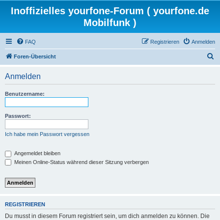
Inoffizielles yourfone-Forum ( yourfone.de
Mobilfunk )
FAQ
Registrieren
Anmelden
S
Foren-Übersicht
u
Anmelden
c
h
Benutzername:
e
Passwort:
Ich habe mein Passwort vergessen
Angemeldet bleiben
Meinen Online-Status während dieser Sitzung verbergen
REGISTRIEREN
Du musst in diesem Forum registriert sein, um dich anmelden zu können. Die