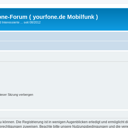
fone-Forum ( yourfone.de Mobilfunk )
nteressierte ... seit 08/2012
ieser Sitzung verbergen
 können. Die Registrierung ist in wenigen Augenblicken erledigt und ermöglicht di
 Berechtigungen zuweisen. Beachte bitte unsere Nutzungsbedingungen und die verwa