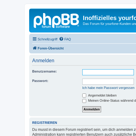
Inoffizielles your
Das Forum für yourfone-Kunden und I
Schnellzugriff
FAQ
Foren-Übersicht
Anmelden
Benutzername:
Passwort:
Ich habe mein Passwort vergessen
Angemeldet bleiben
Meinen Online-Status während d
REGISTRIEREN
Du musst in diesem Forum registriert sein, um dich anmelden zu
Administration kann registrierten Benutzern auch zusätzliche