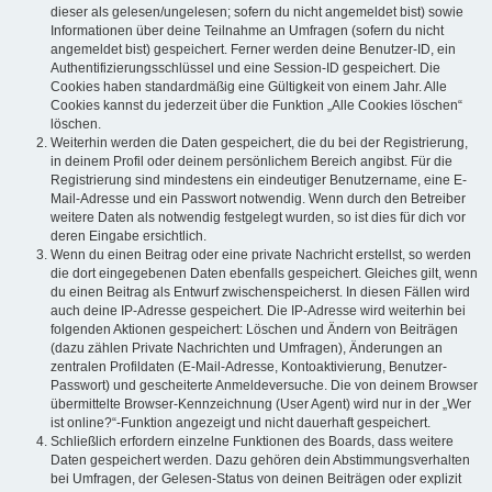
dieser als gelesen/ungelesen; sofern du nicht angemeldet bist) sowie
Informationen über deine Teilnahme an Umfragen (sofern du nicht
angemeldet bist) gespeichert. Ferner werden deine Benutzer-ID, ein
Authentifizierungsschlüssel und eine Session-ID gespeichert. Die
Cookies haben standardmäßig eine Gültigkeit von einem Jahr. Alle
Cookies kannst du jederzeit über die Funktion „Alle Cookies löschen“
löschen.
Weiterhin werden die Daten gespeichert, die du bei der Registrierung,
in deinem Profil oder deinem persönlichem Bereich angibst. Für die
Registrierung sind mindestens ein eindeutiger Benutzername, eine E-
Mail-Adresse und ein Passwort notwendig. Wenn durch den Betreiber
weitere Daten als notwendig festgelegt wurden, so ist dies für dich vor
deren Eingabe ersichtlich.
Wenn du einen Beitrag oder eine private Nachricht erstellst, so werden
die dort eingegebenen Daten ebenfalls gespeichert. Gleiches gilt, wenn
du einen Beitrag als Entwurf zwischenspeicherst. In diesen Fällen wird
auch deine IP-Adresse gespeichert. Die IP-Adresse wird weiterhin bei
folgenden Aktionen gespeichert: Löschen und Ändern von Beiträgen
(dazu zählen Private Nachrichten und Umfragen), Änderungen an
zentralen Profildaten (E-Mail-Adresse, Kontoaktivierung, Benutzer-
Passwort) und gescheiterte Anmeldeversuche. Die von deinem Browser
übermittelte Browser-Kennzeichnung (User Agent) wird nur in der „Wer
ist online?“-Funktion angezeigt und nicht dauerhaft gespeichert.
Schließlich erfordern einzelne Funktionen des Boards, dass weitere
Daten gespeichert werden. Dazu gehören dein Abstimmungsverhalten
bei Umfragen, der Gelesen-Status von deinen Beiträgen oder explizit