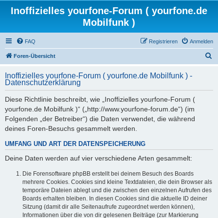
Inoffizielles yourfone-Forum ( yourfone.de
Mobilfunk )
FAQ
Registrieren
Anmelden
S
Foren-Übersicht
u
Inoffizielles yourfone-Forum ( yourfone.de Mobilfunk ) -
c
Datenschutzerklärung
h
Diese Richtlinie beschreibt, wie „Inoffizielles yourfone-Forum (
e
yourfone.de Mobilfunk )“ („http://www.yourfone-forum.de“) (im
Folgenden „der Betreiber“) die Daten verwendet, die während
deines Foren-Besuchs gesammelt werden.
UMFANG UND ART DER DATENSPEICHERUNG
Deine Daten werden auf vier verschiedene Arten gesammelt:
Die Forensoftware phpBB erstellt bei deinem Besuch des Boards
mehrere Cookies. Cookies sind kleine Textdateien, die dein Browser als
temporäre Dateien ablegt und die zwischen den einzelnen Aufrufen des
Boards erhalten bleiben. In diesen Cookies sind die aktuelle ID deiner
Sitzung (damit dir alle Seitenaufrufe zugeordnet werden können),
Informationen über die von dir gelesenen Beiträge (zur Markierung