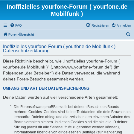
Inoffizielles yourfone-Forum ( yourfone.de
Mobilfunk )
FAQ
Registrieren
Anmelden
S
Foren-Übersicht
u
Inoffizielles yourfone-Forum ( yourfone.de Mobilfunk ) -
c
Datenschutzerklärung
h
Diese Richtlinie beschreibt, wie „Inoffizielles yourfone-Forum (
e
yourfone.de Mobilfunk )“ („http://www.yourfone-forum.de“) (im
Folgenden „der Betreiber“) die Daten verwendet, die während
deines Foren-Besuchs gesammelt werden.
UMFANG UND ART DER DATENSPEICHERUNG
Deine Daten werden auf vier verschiedene Arten gesammelt:
Die Forensoftware phpBB erstellt bei deinem Besuch des Boards
mehrere Cookies. Cookies sind kleine Textdateien, die dein Browser als
temporäre Dateien ablegt und die zwischen den einzelnen Aufrufen des
Boards erhalten bleiben. In diesen Cookies sind die aktuelle ID deiner
Sitzung (damit dir alle Seitenaufrufe zugeordnet werden können),
Informationen über die von dir gelesenen Beiträge (zur Markierung