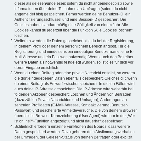
dieser als gelesen/ungelesen; sofern du nicht angemeldet bist) sowie
Informationen über deine Teilnahme an Umfragen (sofern du nicht
angemeldet bist) gespeichert. Ferner werden deine Benutzer-ID, ein
Authentifizierungsschlüssel und eine Session-ID gespeichert. Die
Cookies haben standardmäßig eine Gültigkeit von einem Jahr. Alle
Cookies kannst du jederzeit über die Funktion „Alle Cookies löschen“
löschen.
Weiterhin werden die Daten gespeichert, die du bei der Registrierung,
in deinem Profil oder deinem persönlichem Bereich angibst. Für die
Registrierung sind mindestens ein eindeutiger Benutzername, eine E-
Mail-Adresse und ein Passwort notwendig. Wenn durch den Betreiber
weitere Daten als notwendig festgelegt wurden, so ist dies für dich vor
deren Eingabe ersichtlich.
Wenn du einen Beitrag oder eine private Nachricht erstellst, so werden
die dort eingegebenen Daten ebenfalls gespeichert. Gleiches gilt, wenn
du einen Beitrag als Entwurf zwischenspeicherst. In diesen Fällen wird
auch deine IP-Adresse gespeichert. Die IP-Adresse wird weiterhin bei
folgenden Aktionen gespeichert: Löschen und Ändern von Beiträgen
(dazu zählen Private Nachrichten und Umfragen), Änderungen an
zentralen Profildaten (E-Mail-Adresse, Kontoaktivierung, Benutzer-
Passwort) und gescheiterte Anmeldeversuche. Die von deinem Browser
übermittelte Browser-Kennzeichnung (User Agent) wird nur in der „Wer
ist online?“-Funktion angezeigt und nicht dauerhaft gespeichert.
Schließlich erfordern einzelne Funktionen des Boards, dass weitere
Daten gespeichert werden. Dazu gehören dein Abstimmungsverhalten
bei Umfragen, der Gelesen-Status von deinen Beiträgen oder explizit