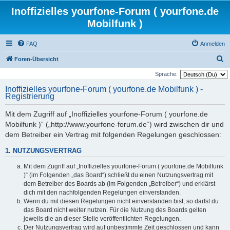
Inoffizielles yourfone-Forum ( yourfone.de
Mobilfunk )
FAQ
Anmelden
S
Foren-Übersicht
u
Sprache:
c
Inoffizielles yourfone-Forum ( yourfone.de Mobilfunk ) -
Registrierung
h
e
Mit dem Zugriff auf „Inoffizielles yourfone-Forum ( yourfone.de
Mobilfunk )“ („http://www.yourfone-forum.de“) wird zwischen dir und
dem Betreiber ein Vertrag mit folgenden Regelungen geschlossen:
1. NUTZUNGSVERTRAG
Mit dem Zugriff auf „Inoffizielles yourfone-Forum ( yourfone.de Mobilfunk
)“ (im Folgenden „das Board“) schließt du einen Nutzungsvertrag mit
dem Betreiber des Boards ab (im Folgenden „Betreiber“) und erklärst
dich mit den nachfolgenden Regelungen einverstanden.
Wenn du mit diesen Regelungen nicht einverstanden bist, so darfst du
das Board nicht weiter nutzen. Für die Nutzung des Boards gelten
jeweils die an dieser Stelle veröffentlichten Regelungen.
Der Nutzungsvertrag wird auf unbestimmte Zeit geschlossen und kann