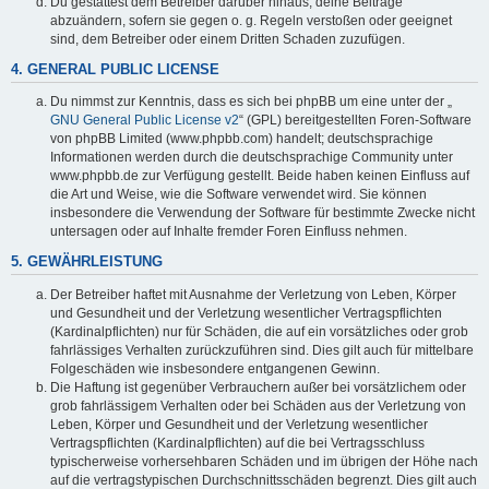
Du gestattest dem Betreiber darüber hinaus, deine Beiträge
abzuändern, sofern sie gegen o. g. Regeln verstoßen oder geeignet
sind, dem Betreiber oder einem Dritten Schaden zuzufügen.
4. GENERAL PUBLIC LICENSE
Du nimmst zur Kenntnis, dass es sich bei phpBB um eine unter der „
GNU General Public License v2
“ (GPL) bereitgestellten Foren-Software
von phpBB Limited (www.phpbb.com) handelt; deutschsprachige
Informationen werden durch die deutschsprachige Community unter
www.phpbb.de zur Verfügung gestellt. Beide haben keinen Einfluss auf
die Art und Weise, wie die Software verwendet wird. Sie können
insbesondere die Verwendung der Software für bestimmte Zwecke nicht
untersagen oder auf Inhalte fremder Foren Einfluss nehmen.
5. GEWÄHRLEISTUNG
Der Betreiber haftet mit Ausnahme der Verletzung von Leben, Körper
und Gesundheit und der Verletzung wesentlicher Vertragspflichten
(Kardinalpflichten) nur für Schäden, die auf ein vorsätzliches oder grob
fahrlässiges Verhalten zurückzuführen sind. Dies gilt auch für mittelbare
Folgeschäden wie insbesondere entgangenen Gewinn.
Die Haftung ist gegenüber Verbrauchern außer bei vorsätzlichem oder
grob fahrlässigem Verhalten oder bei Schäden aus der Verletzung von
Leben, Körper und Gesundheit und der Verletzung wesentlicher
Vertragspflichten (Kardinalpflichten) auf die bei Vertragsschluss
typischerweise vorhersehbaren Schäden und im übrigen der Höhe nach
auf die vertragstypischen Durchschnittsschäden begrenzt. Dies gilt auch