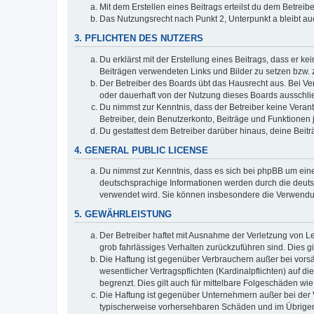
Mit dem Erstellen eines Beitrags erteilst du dem Betrei
Das Nutzungsrecht nach Punkt 2, Unterpunkt a bleibt 
3. PFLICHTEN DES NUTZERS
Du erklärst mit der Erstellung eines Beitrags, dass er ke
Beiträgen verwendeten Links und Bilder zu setzen bzw.
Der Betreiber des Boards übt das Hausrecht aus. Bei V
oder dauerhaft von der Nutzung dieses Boards ausschlie
Du nimmst zur Kenntnis, dass der Betreiber keine Verantw
Betreiber, dein Benutzerkonto, Beiträge und Funktionen 
Du gestattest dem Betreiber darüber hinaus, deine Beit
4. GENERAL PUBLIC LICENSE
Du nimmst zur Kenntnis, dass es sich bei phpBB um eine
deutschsprachige Informationen werden durch die deuts
verwendet wird. Sie können insbesondere die Verwendun
5. GEWÄHRLEISTUNG
Der Betreiber haftet mit Ausnahme der Verletzung von Le
grob fahrlässiges Verhalten zurückzuführen sind. Dies 
Die Haftung ist gegenüber Verbrauchern außer bei vors
wesentlicher Vertragspflichten (Kardinalpflichten) auf
begrenzt. Dies gilt auch für mittelbare Folgeschäden 
Die Haftung ist gegenüber Unternehmern außer bei der V
typischerweise vorhersehbaren Schäden und im Übrigen 