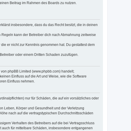
, deinen Beitrag im Rahmen des Boards zu nutzen.
erklärst insbesondere, dass du das Recht besitzt, die in deinen
n Regeln kann der Betreiber dich nach Abmahnung zeitweise
er die er nicht zur Kenntnis genommen hat. Du gestattest dem
 Betreiber oder einem Dritten Schaden zuzufügen.
re von phpBB Limited (www.phpbb.com) handelt;
inen Einfluss auf die Art und Weise, wie die Software
oren Einfluss nehmen.
inalpflichten) nur für Schäden, die auf ein vorsätzliches oder
von Leben, Körper und Gesundheit und der Verletzung
r Höhe nach auf die vertragstypischen Durchschnittsschäden
sigem Verhalten des Betreibers auf die bei Vertragsschluss
lt auch für mittelbare Schäden, insbesondere entgangenen