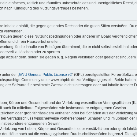
ber ein einfaches, zeitlich und räumlich unbeschränktes und unentgeltliches Recht
auch nach Kündigung des Nutzungsvertrages bestehen.
ine Inhalte enthält, die gegen geltendes Recht oder die guten Sitten verstoßen. Du 
 zu verwenden.
erstößen gegen diese Nutzungsbedingungen oder anderer im Board veröffentlichte
ßen und dir ein Hausverbot erteilen.
ortung für die Inhalte von Beiträgen übernimmt, die er nicht selbst erstellt hat od
jederzeit zu löschen oder zu sperren.
räge abzuändern, sofern sie gegen o. g. Regeln verstoßen oder geeignet sind, dem
 unter der „
GNU General Public License v2
“ (GPL) bereitgestellten Foren-Softwa
chsprachige Community unter www.phpbb.de zur Verfügung gestellt. Beide haben ke
g der Software für bestimmte Zwecke nicht untersagen oder auf Inhalte fremder F
ben, Körper und Gesundheit und der Verletzung wesentlicher Vertragspflichten (Kard
gilt auch für mittelbare Folgeschäden wie insbesondere entgangenen Gewinn.
ätzlichem oder grob fahrlässigem Verhalten oder bei Schäden aus der Verletzung 
 die bei Vertragsschluss typischerweise vorhersehbaren Schäden und im übrigen de
wie insbesondere entgangenen Gewinn.
erletzung von Leben, Körper und Gesundheit oder vorsätzlichem oder grob fahrläs
der Höhe nach auf die vertragstypischen Durchschnittsschäden begrenzt. Dies gi