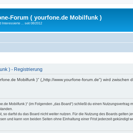
fone-Forum ( yourfone.de Mobilfunk )
nteressierte ... seit 08/2012
unk ) - Registrierung
urfone.de Mobilfunk )“ („http://www.yourfone-forum.de“) wird zwischen 
rfone.de Mobilfunk )“ (im Folgenden „das Board“) schließt du einen Nutzungsvertrag
standen.
 so darfst du das Board nicht weiter nutzen. Für die Nutzung des Boards gelten jew
sen und kann von beiden Seiten ohne Einhaltung einer Frist jederzeit gekündigt w