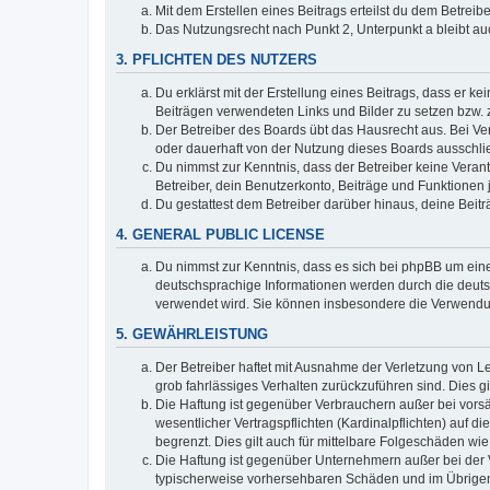
Mit dem Erstellen eines Beitrags erteilst du dem Betrei
Das Nutzungsrecht nach Punkt 2, Unterpunkt a bleibt 
3. PFLICHTEN DES NUTZERS
Du erklärst mit der Erstellung eines Beitrags, dass er ke
Beiträgen verwendeten Links und Bilder zu setzen bzw.
Der Betreiber des Boards übt das Hausrecht aus. Bei V
oder dauerhaft von der Nutzung dieses Boards ausschlie
Du nimmst zur Kenntnis, dass der Betreiber keine Verantw
Betreiber, dein Benutzerkonto, Beiträge und Funktionen 
Du gestattest dem Betreiber darüber hinaus, deine Beit
4. GENERAL PUBLIC LICENSE
Du nimmst zur Kenntnis, dass es sich bei phpBB um eine
deutschsprachige Informationen werden durch die deuts
verwendet wird. Sie können insbesondere die Verwendun
5. GEWÄHRLEISTUNG
Der Betreiber haftet mit Ausnahme der Verletzung von Le
grob fahrlässiges Verhalten zurückzuführen sind. Dies 
Die Haftung ist gegenüber Verbrauchern außer bei vors
wesentlicher Vertragspflichten (Kardinalpflichten) auf
begrenzt. Dies gilt auch für mittelbare Folgeschäden 
Die Haftung ist gegenüber Unternehmern außer bei der V
typischerweise vorhersehbaren Schäden und im Übrigen 