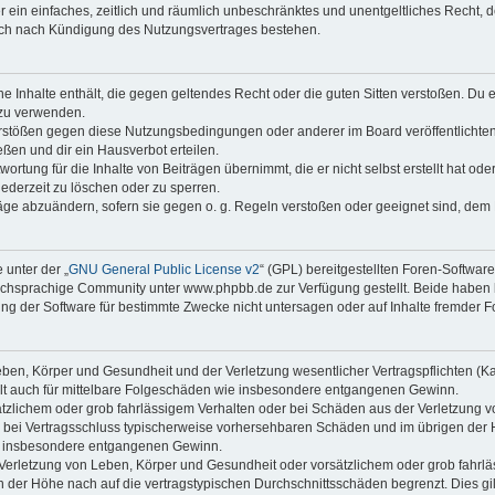
ber ein einfaches, zeitlich und räumlich unbeschränktes und unentgeltliches Recht
auch nach Kündigung des Nutzungsvertrages bestehen.
ine Inhalte enthält, die gegen geltendes Recht oder die guten Sitten verstoßen. Du 
 zu verwenden.
erstößen gegen diese Nutzungsbedingungen oder anderer im Board veröffentlichte
ßen und dir ein Hausverbot erteilen.
ortung für die Inhalte von Beiträgen übernimmt, die er nicht selbst erstellt hat od
jederzeit zu löschen oder zu sperren.
räge abzuändern, sofern sie gegen o. g. Regeln verstoßen oder geeignet sind, dem
 unter der „
GNU General Public License v2
“ (GPL) bereitgestellten Foren-Softwa
chsprachige Community unter www.phpbb.de zur Verfügung gestellt. Beide haben ke
g der Software für bestimmte Zwecke nicht untersagen oder auf Inhalte fremder F
ben, Körper und Gesundheit und der Verletzung wesentlicher Vertragspflichten (Kard
gilt auch für mittelbare Folgeschäden wie insbesondere entgangenen Gewinn.
ätzlichem oder grob fahrlässigem Verhalten oder bei Schäden aus der Verletzung 
 die bei Vertragsschluss typischerweise vorhersehbaren Schäden und im übrigen de
wie insbesondere entgangenen Gewinn.
erletzung von Leben, Körper und Gesundheit oder vorsätzlichem oder grob fahrläs
der Höhe nach auf die vertragstypischen Durchschnittsschäden begrenzt. Dies gi