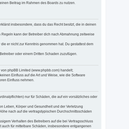
, deinen Beitrag im Rahmen des Boards zu nutzen.
erklärst insbesondere, dass du das Recht besitzt, die in deinen
n Regeln kann der Betreiber dich nach Abmahnung zeitweise
er die er nicht zur Kenntnis genommen hat. Du gestattest dem
 Betreiber oder einem Dritten Schaden zuzufügen.
re von phpBB Limited (www.phpbb.com) handelt;
inen Einfluss auf die Art und Weise, wie die Software
oren Einfluss nehmen.
inalpflichten) nur für Schäden, die auf ein vorsätzliches oder
von Leben, Körper und Gesundheit und der Verletzung
r Höhe nach auf die vertragstypischen Durchschnittsschäden
sigem Verhalten des Betreibers auf die bei Vertragsschluss
lt auch für mittelbare Schäden, insbesondere entgangenen