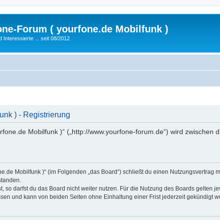
fone-Forum ( yourfone.de Mobilfunk )
nteressierte ... seit 08/2012
unk ) - Registrierung
urfone.de Mobilfunk )“ („http://www.yourfone-forum.de“) wird zwischen 
rfone.de Mobilfunk )“ (im Folgenden „das Board“) schließt du einen Nutzungsvertrag
standen.
 so darfst du das Board nicht weiter nutzen. Für die Nutzung des Boards gelten jew
sen und kann von beiden Seiten ohne Einhaltung einer Frist jederzeit gekündigt w