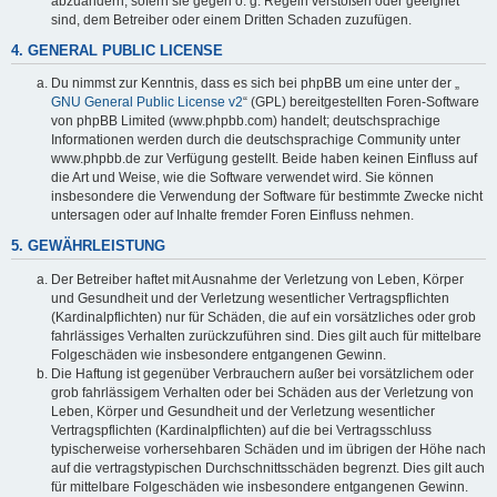
abzuändern, sofern sie gegen o. g. Regeln verstoßen oder geeignet
sind, dem Betreiber oder einem Dritten Schaden zuzufügen.
4. GENERAL PUBLIC LICENSE
Du nimmst zur Kenntnis, dass es sich bei phpBB um eine unter der „
GNU General Public License v2
“ (GPL) bereitgestellten Foren-Software
von phpBB Limited (www.phpbb.com) handelt; deutschsprachige
Informationen werden durch die deutschsprachige Community unter
www.phpbb.de zur Verfügung gestellt. Beide haben keinen Einfluss auf
die Art und Weise, wie die Software verwendet wird. Sie können
insbesondere die Verwendung der Software für bestimmte Zwecke nicht
untersagen oder auf Inhalte fremder Foren Einfluss nehmen.
5. GEWÄHRLEISTUNG
Der Betreiber haftet mit Ausnahme der Verletzung von Leben, Körper
und Gesundheit und der Verletzung wesentlicher Vertragspflichten
(Kardinalpflichten) nur für Schäden, die auf ein vorsätzliches oder grob
fahrlässiges Verhalten zurückzuführen sind. Dies gilt auch für mittelbare
Folgeschäden wie insbesondere entgangenen Gewinn.
Die Haftung ist gegenüber Verbrauchern außer bei vorsätzlichem oder
grob fahrlässigem Verhalten oder bei Schäden aus der Verletzung von
Leben, Körper und Gesundheit und der Verletzung wesentlicher
Vertragspflichten (Kardinalpflichten) auf die bei Vertragsschluss
typischerweise vorhersehbaren Schäden und im übrigen der Höhe nach
auf die vertragstypischen Durchschnittsschäden begrenzt. Dies gilt auch
für mittelbare Folgeschäden wie insbesondere entgangenen Gewinn.