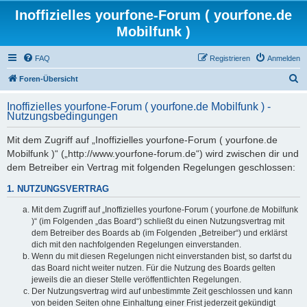
Inoffizielles yourfone-Forum ( yourfone.de
Mobilfunk )
FAQ
Registrieren
Anmelden
S
Foren-Übersicht
u
Inoffizielles yourfone-Forum ( yourfone.de Mobilfunk ) -
c
Nutzungsbedingungen
h
Mit dem Zugriff auf „Inoffizielles yourfone-Forum ( yourfone.de
e
Mobilfunk )“ („http://www.yourfone-forum.de“) wird zwischen dir und
dem Betreiber ein Vertrag mit folgenden Regelungen geschlossen:
1. NUTZUNGSVERTRAG
Mit dem Zugriff auf „Inoffizielles yourfone-Forum ( yourfone.de Mobilfunk
)“ (im Folgenden „das Board“) schließt du einen Nutzungsvertrag mit
dem Betreiber des Boards ab (im Folgenden „Betreiber“) und erklärst
dich mit den nachfolgenden Regelungen einverstanden.
Wenn du mit diesen Regelungen nicht einverstanden bist, so darfst du
das Board nicht weiter nutzen. Für die Nutzung des Boards gelten
jeweils die an dieser Stelle veröffentlichten Regelungen.
Der Nutzungsvertrag wird auf unbestimmte Zeit geschlossen und kann
von beiden Seiten ohne Einhaltung einer Frist jederzeit gekündigt