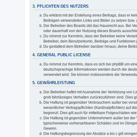
3. PFLICHTEN DES NUTZERS
Du erklärst mit der Erstellung eines Beitrags, dass er ke
Beiträgen verwendeten Links und Bilder zu setzen bzw.
Der Betreiber des Boards übt das Hausrecht aus. Bei V
oder dauerhaft von der Nutzung dieses Boards ausschlie
Du nimmst zur Kenntnis, dass der Betreiber keine Verantw
Betreiber, dein Benutzerkonto, Beiträge und Funktionen 
Du gestattest dem Betreiber darüber hinaus, deine Beit
4. GENERAL PUBLIC LICENSE
Du nimmst zur Kenntnis, dass es sich bei phpBB um eine
deutschsprachige Informationen werden durch die deuts
verwendet wird. Sie können insbesondere die Verwendun
5. GEWÄHRLEISTUNG
Der Betreiber haftet mit Ausnahme der Verletzung von Le
grob fahrlässiges Verhalten zurückzuführen sind. Dies 
Die Haftung ist gegenüber Verbrauchern außer bei vors
wesentlicher Vertragspflichten (Kardinalpflichten) auf
begrenzt. Dies gilt auch für mittelbare Folgeschäden 
Die Haftung ist gegenüber Unternehmern außer bei der V
typischerweise vorhersehbaren Schäden und im Übrigen 
Gewinn.
Die Haftungsbegrenzung der Absätze a bis c gilt sinnge