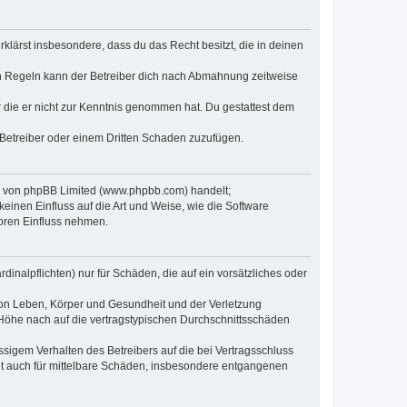
erklärst insbesondere, dass du das Recht besitzt, die in deinen
n Regeln kann der Betreiber dich nach Abmahnung zeitweise
er die er nicht zur Kenntnis genommen hat. Du gestattest dem
 Betreiber oder einem Dritten Schaden zuzufügen.
re von phpBB Limited (www.phpbb.com) handelt;
inen Einfluss auf die Art und Weise, wie die Software
oren Einfluss nehmen.
inalpflichten) nur für Schäden, die auf ein vorsätzliches oder
von Leben, Körper und Gesundheit und der Verletzung
r Höhe nach auf die vertragstypischen Durchschnittsschäden
sigem Verhalten des Betreibers auf die bei Vertragsschluss
lt auch für mittelbare Schäden, insbesondere entgangenen