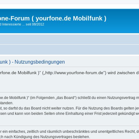
fone-Forum ( yourfone.de Mobilfunk )
nteressierte ... seit 08/2012
lfunk ) - Nutzungsbedingungen
urfone.de Mobilfunk )“ („http://www.yourfone-forum.de“) wird zwischen 
rfone.de Mobilfunk )“ (im Folgenden „das Board“) schließt du einen Nutzungsvertrag
standen.
 so darfst du das Board nicht weiter nutzen. Für die Nutzung des Boards gelten jew
sen und kann von beiden Seiten ohne Einhaltung einer Frist jederzeit gekündigt w
ber ein einfaches, zeitlich und räumlich unbeschränktes und unentgeltliches Recht
auch nach Kündigung des Nutzungsvertrages bestehen.