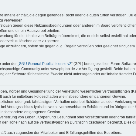
ine Inhalte enthält, die gegen geltendes Recht oder die guten Sitten verstoßen. Du 
 zu verwenden.
erstößen gegen diese Nutzungsbedingungen oder anderer im Board veröffentlichte
ßen und dir ein Hausverbot erteilen.
ortung für die Inhalte von Beiträgen übernimmt, die er nicht selbst erstellt hat od
jederzeit zu löschen oder zu sperren.
räge abzuändern, sofern sie gegen o. g. Regeln verstoßen oder geeignet sind, dem
 unter der „
GNU General Public License v2
“ (GPL) bereitgestellten Foren-Softwa
chsprachige Community unter www.phpbb.de zur Verfügung gestellt. Beide haben ke
g der Software für bestimmte Zwecke nicht untersagen oder auf Inhalte fremder F
ben, Körper und Gesundheit und der Verletzung wesentlicher Vertragspflichten (Kard
gilt auch für mittelbare Folgeschäden wie insbesondere entgangenen Gewinn.
ätzlichem oder grob fahrlässigem Verhalten oder bei Schäden aus der Verletzung 
 die bei Vertragsschluss typischerweise vorhersehbaren Schäden und im übrigen de
wie insbesondere entgangenen Gewinn.
erletzung von Leben, Körper und Gesundheit oder vorsätzlichem oder grob fahrläs
der Höhe nach auf die vertragstypischen Durchschnittsschäden begrenzt. Dies gi
mäß auch zugunsten der Mitarbeiter und Erfüllungsgehilfen des Betreibers.