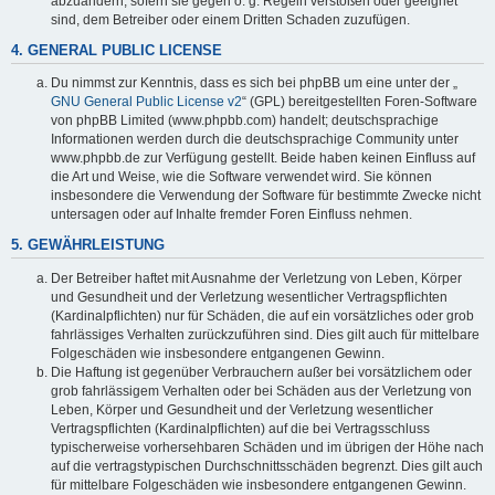
abzuändern, sofern sie gegen o. g. Regeln verstoßen oder geeignet
sind, dem Betreiber oder einem Dritten Schaden zuzufügen.
4. GENERAL PUBLIC LICENSE
Du nimmst zur Kenntnis, dass es sich bei phpBB um eine unter der „
GNU General Public License v2
“ (GPL) bereitgestellten Foren-Software
von phpBB Limited (www.phpbb.com) handelt; deutschsprachige
Informationen werden durch die deutschsprachige Community unter
www.phpbb.de zur Verfügung gestellt. Beide haben keinen Einfluss auf
die Art und Weise, wie die Software verwendet wird. Sie können
insbesondere die Verwendung der Software für bestimmte Zwecke nicht
untersagen oder auf Inhalte fremder Foren Einfluss nehmen.
5. GEWÄHRLEISTUNG
Der Betreiber haftet mit Ausnahme der Verletzung von Leben, Körper
und Gesundheit und der Verletzung wesentlicher Vertragspflichten
(Kardinalpflichten) nur für Schäden, die auf ein vorsätzliches oder grob
fahrlässiges Verhalten zurückzuführen sind. Dies gilt auch für mittelbare
Folgeschäden wie insbesondere entgangenen Gewinn.
Die Haftung ist gegenüber Verbrauchern außer bei vorsätzlichem oder
grob fahrlässigem Verhalten oder bei Schäden aus der Verletzung von
Leben, Körper und Gesundheit und der Verletzung wesentlicher
Vertragspflichten (Kardinalpflichten) auf die bei Vertragsschluss
typischerweise vorhersehbaren Schäden und im übrigen der Höhe nach
auf die vertragstypischen Durchschnittsschäden begrenzt. Dies gilt auch
für mittelbare Folgeschäden wie insbesondere entgangenen Gewinn.