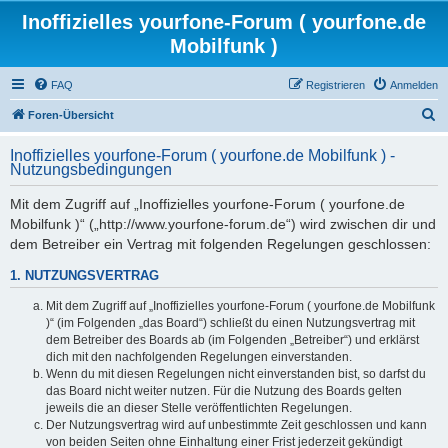
Inoffizielles yourfone-Forum ( yourfone.de
Mobilfunk )
FAQ
Registrieren
Anmelden
S
Foren-Übersicht
u
Inoffizielles yourfone-Forum ( yourfone.de Mobilfunk ) -
c
Nutzungsbedingungen
h
Mit dem Zugriff auf „Inoffizielles yourfone-Forum ( yourfone.de
e
Mobilfunk )“ („http://www.yourfone-forum.de“) wird zwischen dir und
dem Betreiber ein Vertrag mit folgenden Regelungen geschlossen:
1. NUTZUNGSVERTRAG
Mit dem Zugriff auf „Inoffizielles yourfone-Forum ( yourfone.de Mobilfunk
)“ (im Folgenden „das Board“) schließt du einen Nutzungsvertrag mit
dem Betreiber des Boards ab (im Folgenden „Betreiber“) und erklärst
dich mit den nachfolgenden Regelungen einverstanden.
Wenn du mit diesen Regelungen nicht einverstanden bist, so darfst du
das Board nicht weiter nutzen. Für die Nutzung des Boards gelten
jeweils die an dieser Stelle veröffentlichten Regelungen.
Der Nutzungsvertrag wird auf unbestimmte Zeit geschlossen und kann
von beiden Seiten ohne Einhaltung einer Frist jederzeit gekündigt