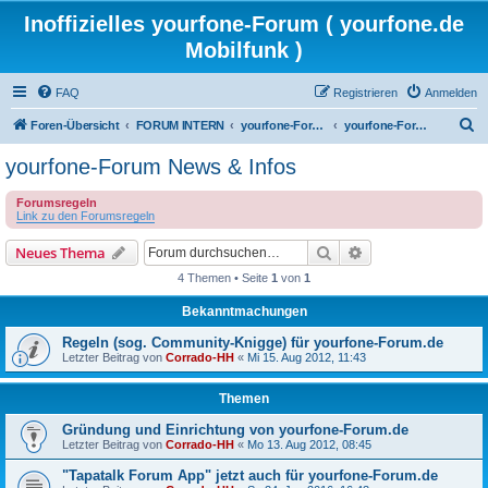
Inoffizielles yourfone-Forum ( yourfone.de
Mobilfunk )
FAQ
Registrieren
Anmelden
S
Foren-Übersicht
FORUM INTERN
yourfone-Forum Community
yourfone-Forum News & Infos
u
yourfone-Forum News & Infos
c
Forumsregeln
h
Link zu den Forumsregeln
e
Suche
Erweiterte Suche
Neues Thema
4 Themen • Seite
1
von
1
Bekanntmachungen
Regeln (sog. Community-Knigge) für yourfone-Forum.de
Letzter Beitrag von
Corrado-HH
«
Mi 15. Aug 2012, 11:43
Themen
Gründung und Einrichtung von yourfone-Forum.de
Letzter Beitrag von
Corrado-HH
«
Mo 13. Aug 2012, 08:45
"Tapatalk Forum App" jetzt auch für yourfone-Forum.de