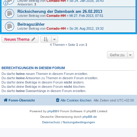
Letzter Beitrag von
Corrado-HH
«
So 24. Jan 2016, 16:43
Antworten:
3
Rücksicherung der Datenbank am 26.02.2013
Letzter Beitrag von
Corrado-HH
«
Mi 27. Feb 2013, 07:51
Beitragszähler
Letzter Beitrag von
Corrado-HH
«
So 26. Aug 2012, 19:32
Neues Thema
4 Themen • Seite
1
von
1
Gehe zu
BERECHTIGUNGEN IN DIESEM FORUM
Du darfst
keine
neuen Themen in diesem Forum erstellen.
Du darfst
keine
Antworten zu Themen in diesem Forum erstellen.
Du darfst deine Beiträge in diesem Forum
nicht
ändern.
Du darfst deine Beiträge in diesem Forum
nicht
löschen.
Du darfst
keine
Dateianhänge in diesem Forum erstellen.
Foren-Übersicht
Alle Cookies löschen
Alle Zeiten sind
UTC+02:00
Powered by
phpBB
® Forum Software © phpBB Limited
Deutsche Übersetzung durch
phpBB.de
Datenschutz
|
Nutzungsbedingungen