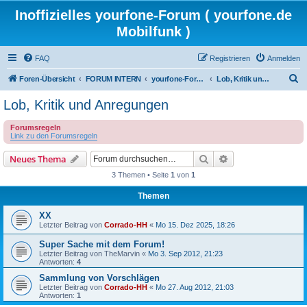
Inoffizielles yourfone-Forum ( yourfone.de
Mobilfunk )
FAQ
Registrieren
Anmelden
S
Foren-Übersicht
FORUM INTERN
yourfone-Forum Community
Lob, Kritik und Anregungen
u
Lob, Kritik und Anregungen
c
Forumsregeln
h
Link zu den Forumsregeln
e
Suche
Erweiterte Suche
Neues Thema
3 Themen • Seite
1
von
1
Themen
XX
Letzter Beitrag von
Corrado-HH
«
Mo 15. Dez 2025, 18:26
Super Sache mit dem Forum!
Letzter Beitrag von
TheMarvin
«
Mo 3. Sep 2012, 21:23
Antworten:
4
Sammlung von Vorschlägen
Letzter Beitrag von
Corrado-HH
«
Mo 27. Aug 2012, 21:03
Antworten:
1