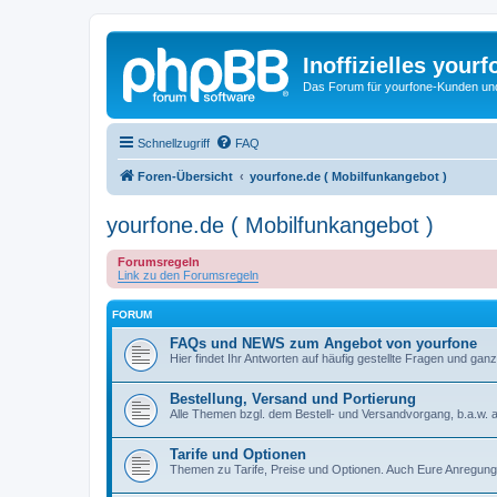
Inoffizielles your
Das Forum für yourfone-Kunden und I
Schnellzugriff
FAQ
Foren-Übersicht
yourfone.de ( Mobilfunkangebot )
yourfone.de ( Mobilfunkangebot )
Forumsregeln
Link zu den Forumsregeln
FORUM
FAQs und NEWS zum Angebot von yourfone
Hier findet Ihr Antworten auf häufig gestellte Fragen und 
Bestellung, Versand und Portierung
Alle Themen bzgl. dem Bestell- und Versandvorgang, b.a.w. a
Tarife und Optionen
Themen zu Tarife, Preise und Optionen. Auch Eure Anregunge