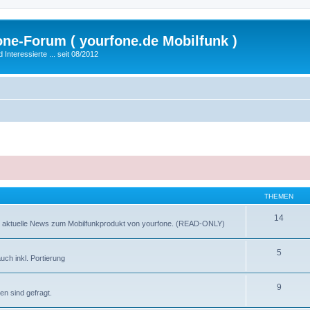
fone-Forum ( yourfone.de Mobilfunk )
nteressierte ... seit 08/2012
THEMEN
14
ganz aktuelle News zum Mobilfunkprodukt von yourfone. (READ-ONLY)
5
uch inkl. Portierung
9
n sind gefragt.