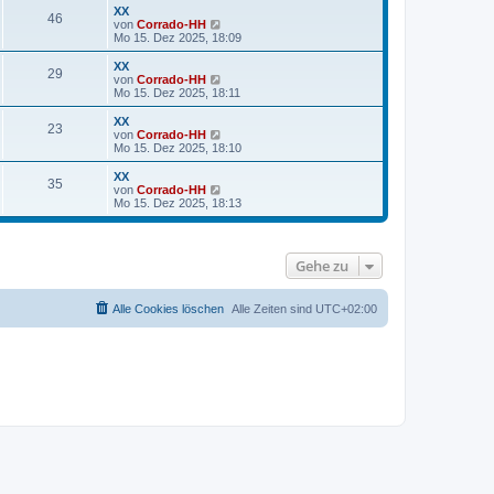
t
r
e
XX
r
46
B
s
N
von
Corrado-HH
a
e
t
e
Mo 15. Dez 2025, 18:09
g
i
e
u
t
r
e
XX
r
29
B
s
N
von
Corrado-HH
a
e
t
e
Mo 15. Dez 2025, 18:11
g
i
e
u
t
r
e
XX
r
23
B
s
N
von
Corrado-HH
a
e
t
e
Mo 15. Dez 2025, 18:10
g
i
e
u
t
r
e
XX
r
35
B
s
N
von
Corrado-HH
a
e
t
e
Mo 15. Dez 2025, 18:13
g
i
e
u
t
r
e
r
B
s
a
e
t
Gehe zu
g
i
e
t
r
r
B
a
e
Alle Cookies löschen
Alle Zeiten sind
UTC+02:00
g
i
t
r
a
g