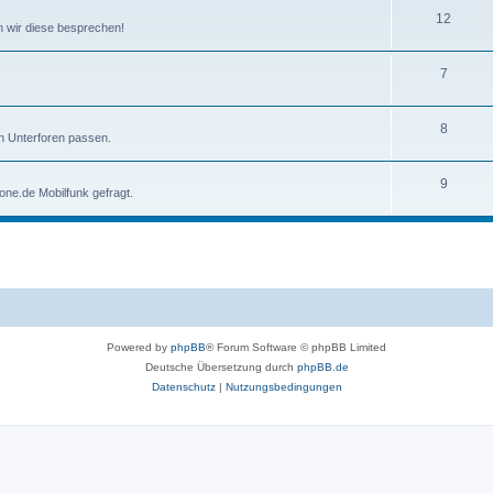
12
nen wir diese besprechen!
7
8
en Unterforen passen.
9
one.de Mobilfunk gefragt.
Powered by
phpBB
® Forum Software © phpBB Limited
Deutsche Übersetzung durch
phpBB.de
Datenschutz
|
Nutzungsbedingungen