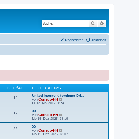
Suche
Erweiterte Suche
Registrieren
Anmelden
BEITRÄGE
LETZTER BEITRAG
United Internet übernimmt Dri…
14
N
von
Corrado-HH
e
Fr 12. Mai 2017, 15:41
u
e
XX
12
s
N
von
Corrado-HH
t
e
Mo 15. Dez 2025, 18:16
e
u
r
e
XX
22
B
s
N
von
Corrado-HH
e
t
e
Mo 15. Dez 2025, 18:07
i
e
u