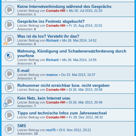
Keine Internetverbindung während des Gesprächs
Letzter Beitrag von
Corrado-HH
«
Mo 20. Jul 2015, 21:20
Antworten:
1
Gespräche ins Festnetz abgebucht?
Letzter Beitrag von
Corrado-HH
«
Fr 15. Aug 2014, 22:01
Antworten:
6
Was ist da los? Versteht ihr das?
Letzter Beitrag von
Richard
«
Mo 26. Mai 2014, 14:52
Antworten:
5
Mahnung, Kündigung und Schadenersatzforderung durch
yourfone
Letzter Beitrag von
Richard
«
Mo 26. Mai 2014, 14:55
Antworten:
6
E-mail
Letzter Beitrag von
mawox
«
Do 23. Mai 2013, 16:37
Antworten:
3
Rufnummer nicht erreichbar bzw. nicht vergeben
Letzter Beitrag von
Corrado-HH
«
Di 26. Mär 2013, 20:58
Kein Netz, kein Internet usw.
Letzter Beitrag von
Corrado-HH
«
Di 26. Mär 2013, 20:48
Antworten:
7
Tipps und technische Infos zum Jahreswechsel
Letzter Beitrag von
Corrado-HH
«
Fr 28. Dez 2012, 08:32
SMS
Letzter Beitrag von
resi75
«
Di 6. Nov 2012, 20:21
Antworten:
10