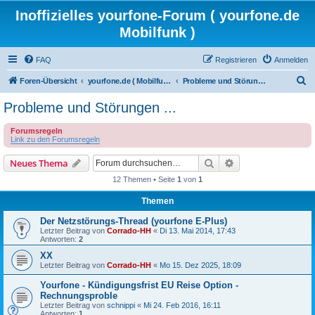
Inoffizielles yourfone-Forum ( yourfone.de
Mobilfunk )
FAQ
Registrieren
Anmelden
S
Foren-Übersicht
yourfone.de ( Mobilfunkangebot )
Probleme und Störungen ...
u
Probleme und Störungen ...
c
Forumsregeln
h
Link zu den Forumsregeln
e
Suche
Erweiterte Suche
Neues Thema
12 Themen • Seite
1
von
1
Themen
Der Netzstörungs-Thread (yourfone E-Plus)
Letzter Beitrag von
Corrado-HH
«
Di 13. Mai 2014, 17:43
Antworten:
2
XX
Letzter Beitrag von
Corrado-HH
«
Mo 15. Dez 2025, 18:09
Yourfone - Kündigungsfrist EU Reise Option -
Rechnungsproble
Letzter Beitrag von
schnippi
«
Mi 24. Feb 2016, 16:11
Antworten:
1