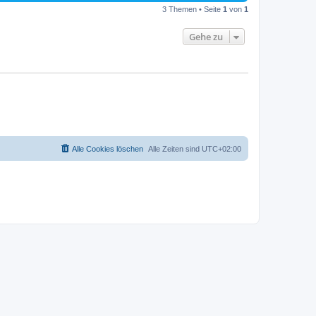
3 Themen • Seite
1
von
1
Gehe zu
Alle Cookies löschen
Alle Zeiten sind
UTC+02:00