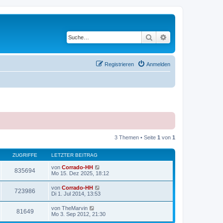
Suche
Erweiterte Suche
Registrieren
Anmelden
3 Themen • Seite
1
von
1
ZUGRIFFE
LETZTER BEITRAG
von
Corrado-HH
835694
Mo 15. Dez 2025, 18:12
von
Corrado-HH
723986
Di 1. Jul 2014, 13:53
von
TheMarvin
81649
Mo 3. Sep 2012, 21:30