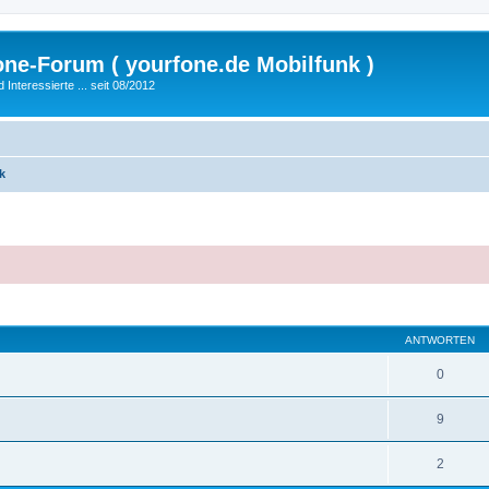
fone-Forum ( yourfone.de Mobilfunk )
nteressierte ... seit 08/2012
k
eiterte Suche
ANTWORTEN
0
9
2