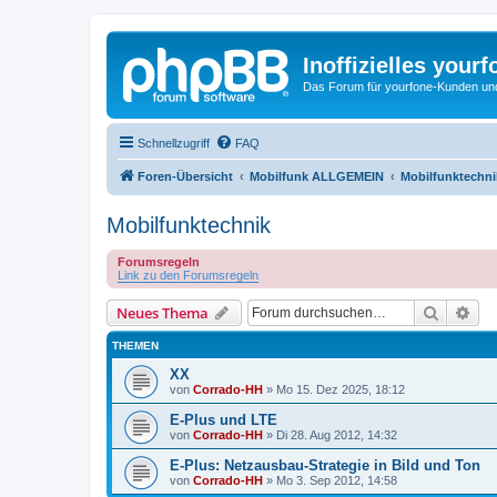
Inoffizielles your
Das Forum für yourfone-Kunden und I
Schnellzugriff
FAQ
Foren-Übersicht
Mobilfunk ALLGEMEIN
Mobilfunktechni
Mobilfunktechnik
Forumsregeln
Link zu den Forumsregeln
Suche
Erw
Neues Thema
THEMEN
XX
von
Corrado-HH
»
Mo 15. Dez 2025, 18:12
E-Plus und LTE
von
Corrado-HH
»
Di 28. Aug 2012, 14:32
E-Plus: Netzausbau-Strategie in Bild und Ton
von
Corrado-HH
»
Mo 3. Sep 2012, 14:58