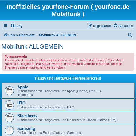
Inoffizielles yourfone-Forum ( yourfone.de
Mobilfunk )
FAQ
Registrieren
Anmelden
S
Foren-Übersicht
Mobilfunk ALLGEMEIN
u
Mobilfunk ALLGEMEIN
c
Forumsregeln
h
Themen zu Herstellern ohne eigenes Forum bitte zunächst im Bereich "Sonstige
Hersteller" beginnen. Bei Bedarf werden dann weitere Unterforen erstellt und die
e
Themen dann entsprechend verschoben.
Handy und Hardware (Herstellerforen)
Apple
Diskussionen zu Endgeräten von Apple (iPhone, iPad, ...)
Themen:
5
HTC
Diskussionen zu Endgeräten von HTC
Blackberry
Diskussionen zu Endgeräten von Research In Motion Limited (RIM).
Samsung
Diskussionen zu Endgeräten von Samsung