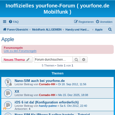
Inoffizielles yourfone-Forum ( yourfone.de
Mobilfunk )
FAQ
Registrieren
Anmelden
S
Foren-Übersicht
Mobilfunk ALLGEMEIN
Handy und Hardware (Herstellerforen)
Apple
u
Apple
c
Forumsregeln
h
Link zu den Forumsregeln
e
Suche
Erweiterte Suche
Neues Thema
5 Themen • Seite
1
von
1
Themen
Nano-SIM auch bei yourfone.de
Letzter Beitrag von
Corrado-HH
«
Di 18. Sep 2012, 11:56
XX
Letzter Beitrag von
Corrado-HH
«
Mo 15. Dez 2025, 18:08
iOS 6 ist da! (Konfiguration erforderlich)
Letzter Beitrag von
handy-palme
«
Sa 6. Okt 2012, 22:40
Antworten:
4
Nano-SIM für iPhone 5 selber basteln – Tutorial