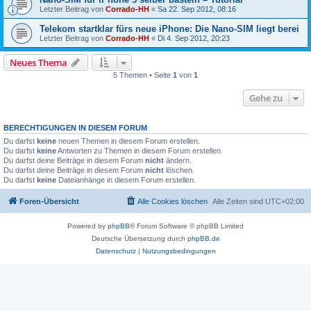
Letzter Beitrag von
Corrado-HH
«
Sa 22. Sep 2012, 08:16
Telekom startklar fürs neue iPhone: Die Nano-SIM liegt berei
Letzter Beitrag von
Corrado-HH
«
Di 4. Sep 2012, 20:23
Neues Thema
5 Themen • Seite
1
von
1
Gehe zu
BERECHTIGUNGEN IN DIESEM FORUM
Du darfst
keine
neuen Themen in diesem Forum erstellen.
Du darfst
keine
Antworten zu Themen in diesem Forum erstellen.
Du darfst deine Beiträge in diesem Forum
nicht
ändern.
Du darfst deine Beiträge in diesem Forum
nicht
löschen.
Du darfst
keine
Dateianhänge in diesem Forum erstellen.
Foren-Übersicht
Alle Cookies löschen
Alle Zeiten sind
UTC+02:00
Powered by
phpBB
® Forum Software © phpBB Limited
Deutsche Übersetzung durch
phpBB.de
Datenschutz
|
Nutzungsbedingungen