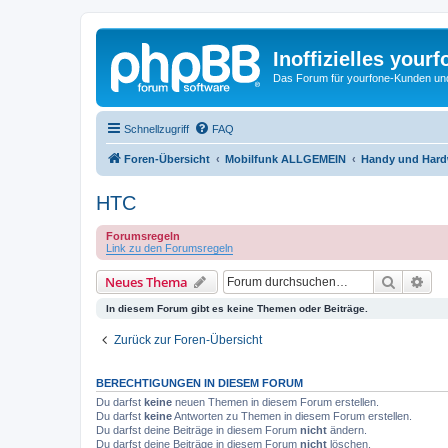
Inoffizielles your
Das Forum für yourfone-Kunden und I
Schnellzugriff
FAQ
Foren-Übersicht
Mobilfunk ALLGEMEIN
Handy und Hardw
HTC
Forumsregeln
Link zu den Forumsregeln
Suche
Erw
Neues Thema
In diesem Forum gibt es keine Themen oder Beiträge.
Zurück zur Foren-Übersicht
BERECHTIGUNGEN IN DIESEM FORUM
Du darfst
keine
neuen Themen in diesem Forum erstellen.
Du darfst
keine
Antworten zu Themen in diesem Forum erstellen.
Du darfst deine Beiträge in diesem Forum
nicht
ändern.
Du darfst deine Beiträge in diesem Forum
nicht
löschen.