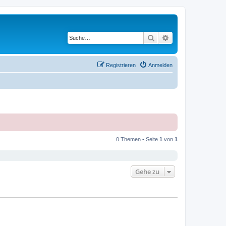
Suche
Erweiterte Suche
Registrieren
Anmelden
0 Themen • Seite
1
von
1
Gehe zu