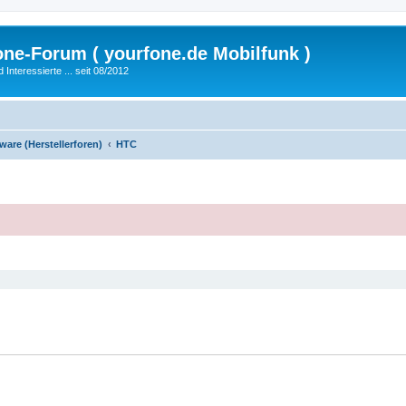
fone-Forum ( yourfone.de Mobilfunk )
nteressierte ... seit 08/2012
are (Herstellerforen)
HTC
eiterte Suche