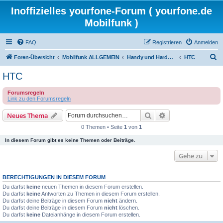
Inoffizielles yourfone-Forum ( yourfone.de
Mobilfunk )
FAQ
Registrieren
Anmelden
S
Foren-Übersicht
Mobilfunk ALLGEMEIN
Handy und Hardware (Herstellerforen)
HTC
u
HTC
c
Forumsregeln
h
Link zu den Forumsregeln
e
Suche
Erweiterte Suche
Neues Thema
0 Themen • Seite
1
von
1
In diesem Forum gibt es keine Themen oder Beiträge.
Gehe zu
BERECHTIGUNGEN IN DIESEM FORUM
Du darfst
keine
neuen Themen in diesem Forum erstellen.
Du darfst
keine
Antworten zu Themen in diesem Forum erstellen.
Du darfst deine Beiträge in diesem Forum
nicht
ändern.
Du darfst deine Beiträge in diesem Forum
nicht
löschen.
Du darfst
keine
Dateianhänge in diesem Forum erstellen.