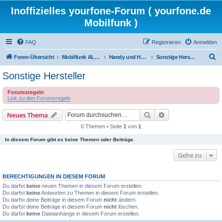
Inoffizielles yourfone-Forum ( yourfone.de
Mobilfunk )
FAQ
Registrieren
Anmelden
S
Foren-Übersicht
Mobilfunk ALLGEMEIN
Handy und Hardware (Herstellerforen)
Sonstige Hersteller
u
Sonstige Hersteller
c
Forumsregeln
h
Link zu den Forumsregeln
e
Suche
Erweiterte Suche
Neues Thema
0 Themen • Seite
1
von
1
In diesem Forum gibt es keine Themen oder Beiträge.
Gehe zu
BERECHTIGUNGEN IN DIESEM FORUM
Du darfst
keine
neuen Themen in diesem Forum erstellen.
Du darfst
keine
Antworten zu Themen in diesem Forum erstellen.
Du darfst deine Beiträge in diesem Forum
nicht
ändern.
Du darfst deine Beiträge in diesem Forum
nicht
löschen.
Du darfst
keine
Dateianhänge in diesem Forum erstellen.