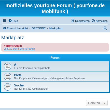
Inoffizielles yourfone-Forum ( yourfone.de
Mobilfunk )
FAQ
Registrieren
Anmelden
S
Foren-Übersicht
OFFTOPIC
Marktplatz
u
Marktplatz
c
Forumsregeln
h
Link zu den Forumsregeln
e
Forum
A
Für die Inserate der Spambots.
Biete
Nur für private Kleinanzeigen. Keine gewerblichen Angebote.
Suche
Nur für private Kleinanzeigen.
Gehe zu