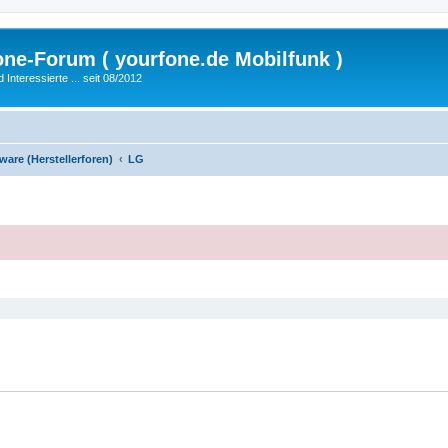
fone-Forum ( yourfone.de Mobilfunk )
nteressierte ... seit 08/2012
are (Herstellerforen)
LG
eiterte Suche