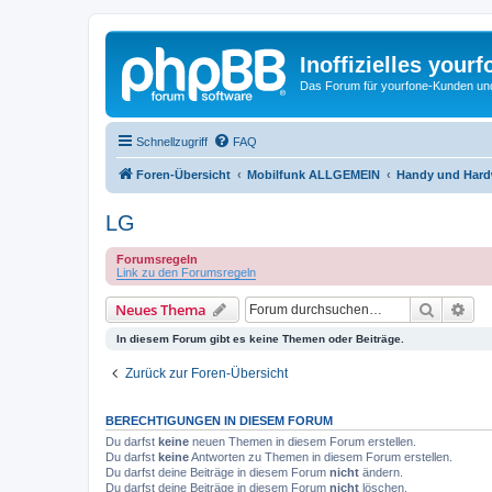
Inoffizielles your
Das Forum für yourfone-Kunden und I
Schnellzugriff
FAQ
Foren-Übersicht
Mobilfunk ALLGEMEIN
Handy und Hardw
LG
Forumsregeln
Link zu den Forumsregeln
Suche
Erw
Neues Thema
In diesem Forum gibt es keine Themen oder Beiträge.
Zurück zur Foren-Übersicht
BERECHTIGUNGEN IN DIESEM FORUM
Du darfst
keine
neuen Themen in diesem Forum erstellen.
Du darfst
keine
Antworten zu Themen in diesem Forum erstellen.
Du darfst deine Beiträge in diesem Forum
nicht
ändern.
Du darfst deine Beiträge in diesem Forum
nicht
löschen.