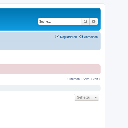
Suche
Erweiterte Suche
Registrieren
Anmelden
0 Themen • Seite
1
von
1
Gehe zu