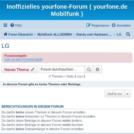
Inoffizielles yourfone-Forum ( yourfone.de
Mobilfunk )
FAQ
Registrieren
Anmelden
S
Foren-Übersicht
Mobilfunk ALLGEMEIN
Handy und Hardware (Herstellerforen)
LG
u
LG
c
Forumsregeln
h
Link zu den Forumsregeln
e
Suche
Erweiterte Suche
Neues Thema
0 Themen • Seite
1
von
1
In diesem Forum gibt es keine Themen oder Beiträge.
Gehe zu
BERECHTIGUNGEN IN DIESEM FORUM
Du darfst
keine
neuen Themen in diesem Forum erstellen.
Du darfst
keine
Antworten zu Themen in diesem Forum erstellen.
Du darfst deine Beiträge in diesem Forum
nicht
ändern.
Du darfst deine Beiträge in diesem Forum
nicht
löschen.
Du darfst
keine
Dateianhänge in diesem Forum erstellen.