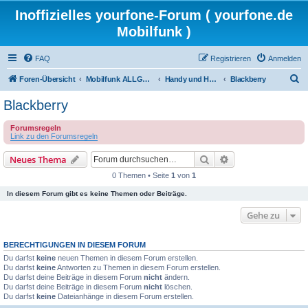
Inoffizielles yourfone-Forum ( yourfone.de
Mobilfunk )
FAQ
Registrieren
Anmelden
S
Foren-Übersicht
Mobilfunk ALLGEMEIN
Handy und Hardware (Herstellerforen)
Blackberry
u
Blackberry
c
Forumsregeln
h
Link zu den Forumsregeln
e
Suche
Erweiterte Suche
Neues Thema
0 Themen • Seite
1
von
1
In diesem Forum gibt es keine Themen oder Beiträge.
Gehe zu
BERECHTIGUNGEN IN DIESEM FORUM
Du darfst
keine
neuen Themen in diesem Forum erstellen.
Du darfst
keine
Antworten zu Themen in diesem Forum erstellen.
Du darfst deine Beiträge in diesem Forum
nicht
ändern.
Du darfst deine Beiträge in diesem Forum
nicht
löschen.
Du darfst
keine
Dateianhänge in diesem Forum erstellen.