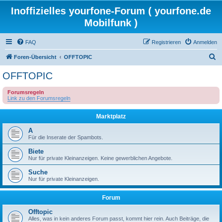
Inoffizielles yourfone-Forum ( yourfone.de
Mobilfunk )
FAQ
Registrieren
Anmelden
S
Foren-Übersicht
OFFTOPIC
u
OFFTOPIC
c
Forumsregeln
h
Link zu den Forumsregeln
e
Marktplatz
A
Für die Inserate der Spambots.
Biete
Nur für private Kleinanzeigen. Keine gewerblichen Angebote.
Suche
Nur für private Kleinanzeigen.
Forum
Offtopic
Alles, was in kein anderes Forum passt, kommt hier rein. Auch Beiträge, die