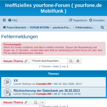
Inoffizielles yourfone-Forum ( yourfone.de
Mobilfunk )
FAQ
Registrieren
Anmelden
S
Foren-Übersicht
FORUM INTERN
yourfone-Forum Community
Fehlermeldungen
u
Fehlermeldungen
c
Forumsregeln
h
Wenn Ihr Fehler entdeckt und diese melden möchtet. Dauert die Bearbeitung mal
länger als 12 Stunden, sendet bitte eine Mail an admin(at)yourfone-forum.de oder eine
e
PN an einen Administrator. Danke!
Suche
Erweiterte Suche
Neues Thema
2 Themen • Seite
1
von
1
Themen
XX
Letzter Beitrag von
Corrado-HH
«
Mo 15. Dez 2025, 18:17
Rücksicherung der Datenbank am 26.02.2013
Letzter Beitrag von
Corrado-HH
«
Mi 27. Feb 2013, 07:51
Neues Thema
2 Themen • Seite
1
von
1