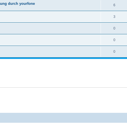
ung durch yourfone
6
3
0
0
0