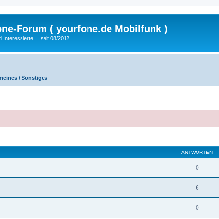
fone-Forum ( yourfone.de Mobilfunk )
nteressierte ... seit 08/2012
meines / Sonstiges
eiterte Suche
ANTWORTEN
0
6
0