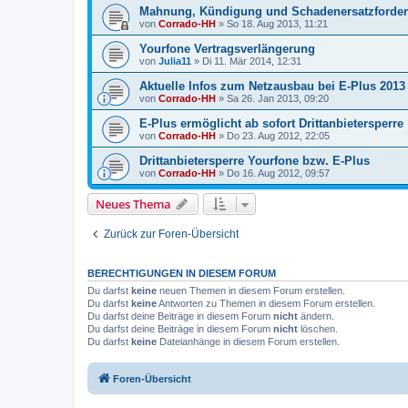
Mahnung, Kündigung und Schadenersatzforder
von
Corrado-HH
»
So 18. Aug 2013, 11:21
Yourfone Vertragsverlängerung
von
Julia11
»
Di 11. Mär 2014, 12:31
Aktuelle Infos zum Netzausbau bei E-Plus 2013
von
Corrado-HH
»
Sa 26. Jan 2013, 09:20
E-Plus ermöglicht ab sofort Drittanbietersperre
von
Corrado-HH
»
Do 23. Aug 2012, 22:05
Drittanbietersperre Yourfone bzw. E-Plus
von
Corrado-HH
»
Do 16. Aug 2012, 09:57
Neues Thema
Zurück zur Foren-Übersicht
BERECHTIGUNGEN IN DIESEM FORUM
Du darfst
keine
neuen Themen in diesem Forum erstellen.
Du darfst
keine
Antworten zu Themen in diesem Forum erstellen.
Du darfst deine Beiträge in diesem Forum
nicht
ändern.
Du darfst deine Beiträge in diesem Forum
nicht
löschen.
Du darfst
keine
Dateianhänge in diesem Forum erstellen.
Foren-Übersicht