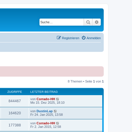
Suche
Erweiterte Suche
Registrieren
Anmelden
8 Themen • Seite
1
von
1
ZUGRIFFE
LETZTER BEITRAG
von
Corrado-HH
844467
Mo 15. Dez 2025, 18:10
von
DustinLap
164620
Fr 24. Jan 2025, 13:58
von
Corrado-HH
177388
Fr 2. Jan 2015, 12:58