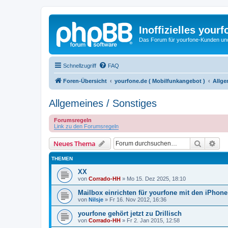
Inoffizielles your
Das Forum für yourfone-Kunden und I
Schnellzugriff
FAQ
Foren-Übersicht
yourfone.de ( Mobilfunkangebot )
Allge
Allgemeines / Sonstiges
Forumsregeln
Link zu den Forumsregeln
Suche
Erw
Neues Thema
THEMEN
XX
von
Corrado-HH
»
Mo 15. Dez 2025, 18:10
Mailbox einrichten für yourfone mit den iPhone
von
Nilsje
»
Fr 16. Nov 2012, 16:36
yourfone gehört jetzt zu Drillisch
von
Corrado-HH
»
Fr 2. Jan 2015, 12:58