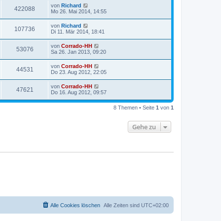
von
Richard
422088
Mo 26. Mai 2014, 14:55
von
Richard
107736
Di 11. Mär 2014, 18:41
von
Corrado-HH
53076
Sa 26. Jan 2013, 09:20
von
Corrado-HH
44531
Do 23. Aug 2012, 22:05
von
Corrado-HH
47621
Do 16. Aug 2012, 09:57
8 Themen • Seite
1
von
1
Gehe zu
Alle Cookies löschen
Alle Zeiten sind
UTC+02:00