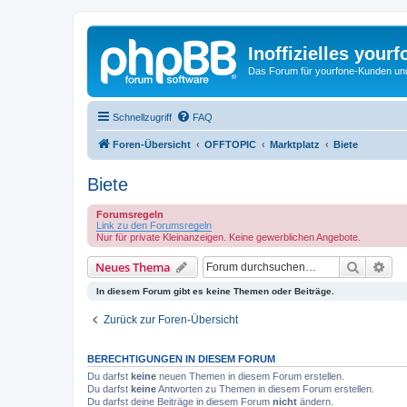
Inoffizielles your
Das Forum für yourfone-Kunden und I
Schnellzugriff
FAQ
Foren-Übersicht
OFFTOPIC
Marktplatz
Biete
Biete
Forumsregeln
Link zu den Forumsregeln
Nur für private Kleinanzeigen. Keine gewerblichen Angebote.
Suche
Erw
Neues Thema
In diesem Forum gibt es keine Themen oder Beiträge.
Zurück zur Foren-Übersicht
BERECHTIGUNGEN IN DIESEM FORUM
Du darfst
keine
neuen Themen in diesem Forum erstellen.
Du darfst
keine
Antworten zu Themen in diesem Forum erstellen.
Du darfst deine Beiträge in diesem Forum
nicht
ändern.