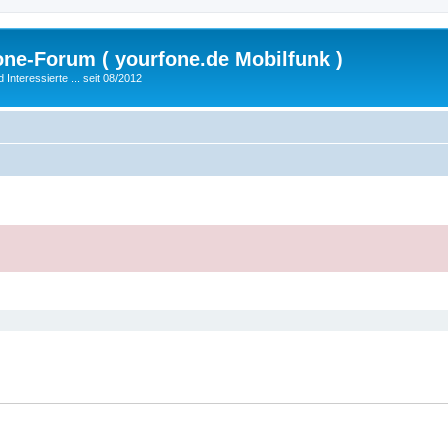
fone-Forum ( yourfone.de Mobilfunk )
nteressierte ... seit 08/2012
eiterte Suche