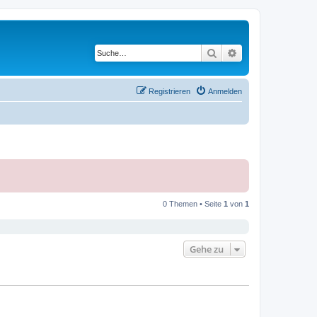
Suche
Erweiterte Suche
Registrieren
Anmelden
0 Themen • Seite
1
von
1
Gehe zu