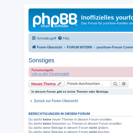
Inoffizielles your
Das Forum für yourfone-Kunden und I
Schnellzugriff
FAQ
Foren-Übersicht
FORUM INTERN
yourfone-Forum Comm
Sonstiges
Forumsregeln
Link zu den Forumsregeln
Suche
Erw
Neues Thema
In diesem Forum gibt es keine Themen oder Beiträge.
Zurück zur Foren-Übersicht
BERECHTIGUNGEN IN DIESEM FORUM
Du darfst
keine
neuen Themen in diesem Forum erstellen.
Du darfst
keine
Antworten zu Themen in diesem Forum erstellen.
Du darfst deine Beiträge in diesem Forum
nicht
ändern.
Du darfst deine Beiträge in diesem Forum
nicht
löschen.