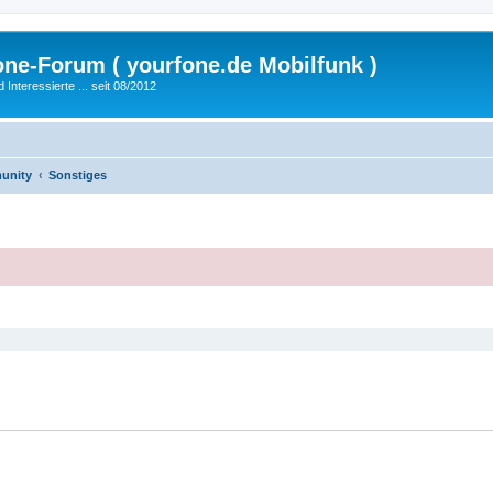
fone-Forum ( yourfone.de Mobilfunk )
nteressierte ... seit 08/2012
unity
Sonstiges
eiterte Suche