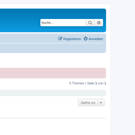
Suche
Erweiterte Suche
Registrieren
Anmelden
0 Themen • Seite
1
von
1
Gehe zu