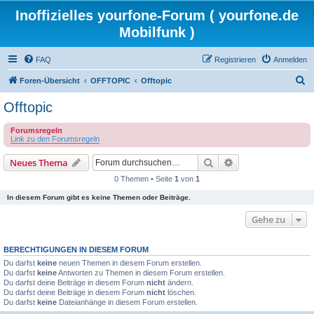
Inoffizielles yourfone-Forum ( yourfone.de
Mobilfunk )
FAQ
Registrieren
Anmelden
S
Foren-Übersicht
OFFTOPIC
Offtopic
u
Offtopic
c
Forumsregeln
h
Link zu den Forumsregeln
e
Suche
Erweiterte Suche
Neues Thema
0 Themen • Seite
1
von
1
In diesem Forum gibt es keine Themen oder Beiträge.
Gehe zu
BERECHTIGUNGEN IN DIESEM FORUM
Du darfst
keine
neuen Themen in diesem Forum erstellen.
Du darfst
keine
Antworten zu Themen in diesem Forum erstellen.
Du darfst deine Beiträge in diesem Forum
nicht
ändern.
Du darfst deine Beiträge in diesem Forum
nicht
löschen.
Du darfst
keine
Dateianhänge in diesem Forum erstellen.