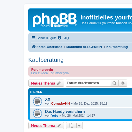
Inoffizielles your
Das Forum für yourfone-Kunden und I
Schnellzugriff
FAQ
Foren-Übersicht
Mobilfunk ALLGEMEIN
Kaufberatung
Kaufberatung
Forumsregeln
Link zu den Forumsregeln
Suche
Erw
Neues Thema
THEMEN
XX
von
Corrado-HH
»
Mo 15. Dez 2025, 18:11
Das Handy versichern
von
Yofo
»
Mo 26. Mai 2014, 14:17
Neues Thema