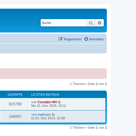
Suche
Erweiterte Suche
Registrieren
Anmelden
2 Themen • Seite
1
von
1
ZUGRIFFE
LETZTER BEITRAG
von
Corrado-HH
825798
Mo 15. Dez 2025, 18:11
von
markuss
168097
Di 23. Dez 2014, 22:08
2 Themen • Seite
1
von
1