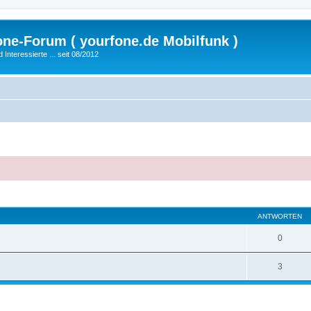
fone-Forum ( yourfone.de Mobilfunk )
nteressierte ... seit 08/2012
eiterte Suche
ANTWORTEN
0
3