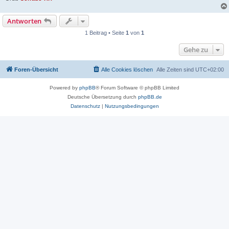
Antworten
1 Beitrag • Seite
1
von
1
Gehe zu
Foren-Übersicht
Alle Cookies löschen
Alle Zeiten sind
UTC+02:00
Powered by
phpBB
® Forum Software © phpBB Limited
Deutsche Übersetzung durch
phpBB.de
Datenschutz
|
Nutzungsbedingungen