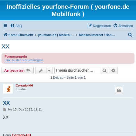
Inoffizielles yourfone-Forum ( yourfone.de
Mobilfunk )
FAQ
Registrieren
Anmelden
S
Foren-Übersicht
yourfone.de ( Mobilfunkangebot )
Mobiles Internet / Handysurfen
u
XX
c
Forumsregeln
h
Link zu den Forumsregeln
e
Suche
Erweiterte
Antworten
1 Beitrag • Seite
1
von
1
Corrado-HH
Inhaber
XX
B
Mo 15. Dez 2025, 18:11
e
i
XX
t
r
a
g
Gruß
Corrado-HH