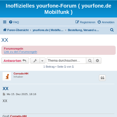
Inoffizielles yourfone-Forum ( yourfone.de
Mobilfunk )
FAQ
Registrieren
Anmelden
S
Foren-Übersicht
yourfone.de ( Mobilfunkangebot )
Bestellung, Versand und Portierung
u
XX
c
Forumsregeln
h
Link zu den Forumsregeln
e
Suche
Erweiterte
Antworten
1 Beitrag • Seite
1
von
1
Corrado-HH
Inhaber
XX
B
Mo 15. Dez 2025, 18:16
e
i
XX
t
r
a
g
Gruß
Corrado-HH