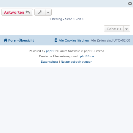
Antworten
1 Beitrag • Seite
1
von
1
Gehe zu
Foren-Übersicht
Alle Cookies löschen
Alle Zeiten sind
UTC+02:00
Powered by
phpBB
® Forum Software © phpBB Limited
Deutsche Übersetzung durch
phpBB.de
Datenschutz
|
Nutzungsbedingungen