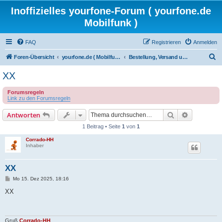
Inoffizielles yourfone-Forum ( yourfone.de
Mobilfunk )
FAQ
Registrieren
Anmelden
S
Foren-Übersicht
yourfone.de ( Mobilfunkangebot )
Bestellung, Versand und Portierung
u
XX
c
Forumsregeln
h
Link zu den Forumsregeln
e
Suche
Erweiterte
Antworten
1 Beitrag • Seite
1
von
1
Corrado-HH
Inhaber
XX
B
Mo 15. Dez 2025, 18:16
e
i
XX
t
r
a
g
Gruß
Corrado-HH