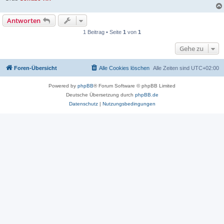
Antworten
1 Beitrag • Seite
1
von
1
Gehe zu
Foren-Übersicht
Alle Cookies löschen
Alle Zeiten sind
UTC+02:00
Powered by
phpBB
® Forum Software © phpBB Limited
Deutsche Übersetzung durch
phpBB.de
Datenschutz
|
Nutzungsbedingungen